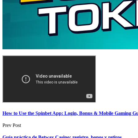
How to Use the Spinbet App: Login, Bonus & Mobile Gaming G
Prev Post
Guía práctica de Betway Casino: registro, bonos y retiros