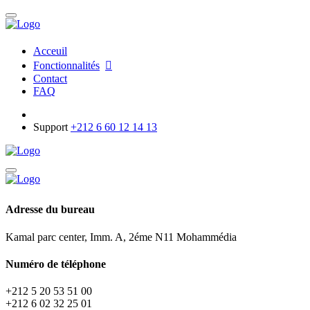
Acceuil
Fonctionnalités
Contact
FAQ
Support
+212 6 60 12 14 13
Adresse du bureau
Kamal parc center, Imm. A, 2éme N11 Mohammédia
Numéro de téléphone
+212 5 20 53 51 00
+212 6 02 32 25 01