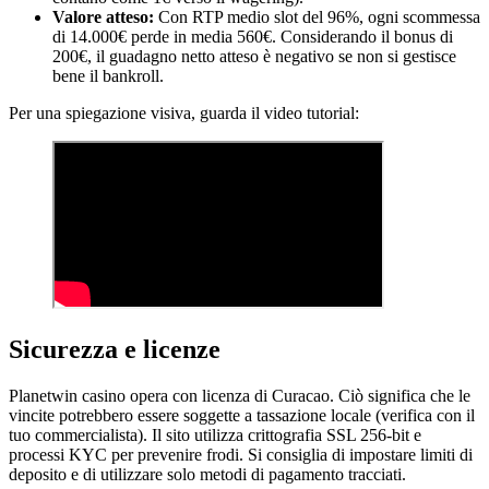
Valore atteso:
Con RTP medio slot del 96%, ogni scommessa
di 14.000€ perde in media 560€. Considerando il bonus di
200€, il guadagno netto atteso è negativo se non si gestisce
bene il bankroll.
Per una spiegazione visiva, guarda il video tutorial:
Sicurezza e licenze
Planetwin casino opera con licenza di Curacao. Ciò significa che le
vincite potrebbero essere soggette a tassazione locale (verifica con il
tuo commercialista). Il sito utilizza crittografia SSL 256-bit e
processi KYC per prevenire frodi. Si consiglia di impostare limiti di
deposito e di utilizzare solo metodi di pagamento tracciati.