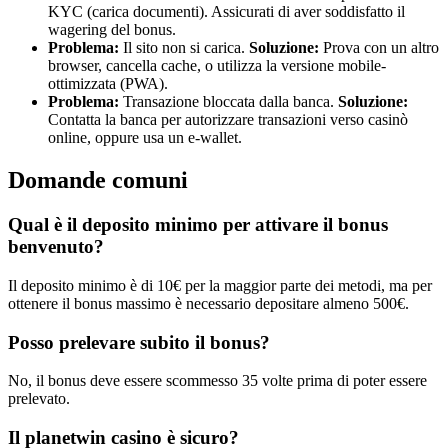
KYC (carica documenti). Assicurati di aver soddisfatto il
wagering del bonus.
Problema:
Il sito non si carica.
Soluzione:
Prova con un altro
browser, cancella cache, o utilizza la versione mobile-
ottimizzata (PWA).
Problema:
Transazione bloccata dalla banca.
Soluzione:
Contatta la banca per autorizzare transazioni verso casinò
online, oppure usa un e-wallet.
Domande comuni
Qual è il deposito minimo per attivare il bonus
benvenuto?
Il deposito minimo è di 10€ per la maggior parte dei metodi, ma per
ottenere il bonus massimo è necessario depositare almeno 500€.
Posso prelevare subito il bonus?
No, il bonus deve essere scommesso 35 volte prima di poter essere
prelevato.
Il planetwin casino è sicuro?