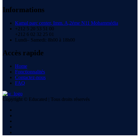
Informations
Kamal parc center, Imm. A,2éme N11 Mohammédia
+212 5 20 53 51 00
+212 6 02 32 25 01
Lundi– Samedi: 8h00 à 18h00
Accès rapide
Home
Fonctionnalités
Contactez-nous
FAQ
Copyright © Educated | Tous droits réservés