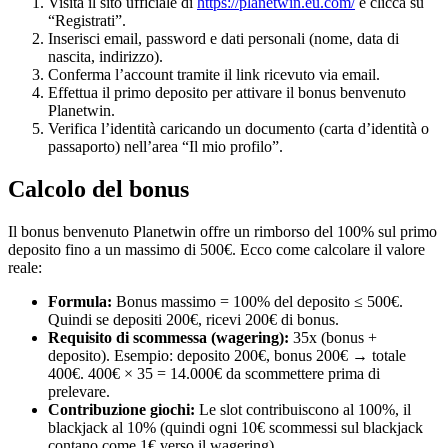
Visita il sito ufficiale di
https://planetwin.eu.com/
e clicca su
“Registrati”.
Inserisci email, password e dati personali (nome, data di
nascita, indirizzo).
Conferma l’account tramite il link ricevuto via email.
Effettua il primo deposito per attivare il bonus benvenuto
Planetwin.
Verifica l’identità caricando un documento (carta d’identità o
passaporto) nell’area “Il mio profilo”.
Calcolo del bonus
Il bonus benvenuto Planetwin offre un rimborso del 100% sul primo
deposito fino a un massimo di 500€. Ecco come calcolare il valore
reale:
Formula:
Bonus massimo = 100% del deposito ≤ 500€.
Quindi se depositi 200€, ricevi 200€ di bonus.
Requisito di scommessa (wagering):
35x (bonus +
deposito). Esempio: deposito 200€, bonus 200€ → totale
400€. 400€ × 35 = 14.000€ da scommettere prima di
prelevare.
Contribuzione giochi:
Le slot contribuiscono al 100%, il
blackjack al 10% (quindi ogni 10€ scommessi sul blackjack
contano come 1€ verso il wagering).