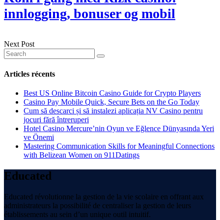
innlogging, bonuser og mobil
Next Post
Articles récents
Best US Online Bitcoin Casino Guide for Crypto Players
Casino Pay Mobile Quick, Secure Bets on the Go Today
Cum să descarci și să instalezi aplicația NV Casino pentru
jocuri fără întreruperi
Hotel Casino Mercure’nin Oyun ve Eğlence Dünyasında Yeri
ve Önemi
Mastering Communication Skills for Meaningful Connections
with Belizean Women on 911Datings
Educated
Educated révolutionne la gestion de la vie scolaire en offrant aux
administrateurs la possibilité de centraliser la gestion de leurs
établissements au sein d’un unique outil intuitif.