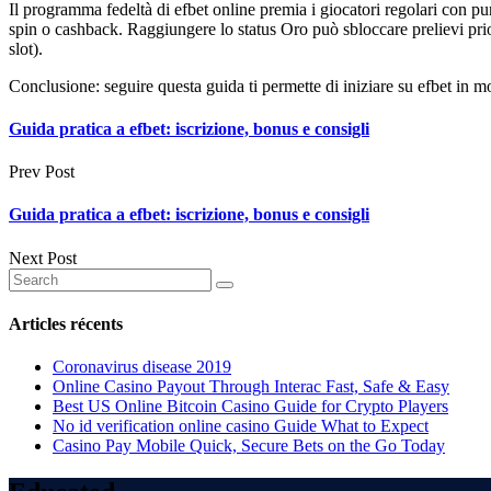
Il programma fedeltà di efbet online premia i giocatori regolari con pu
spin o cashback. Raggiungere lo status Oro può sbloccare prelievi prior
slot).
Conclusione: seguire questa guida ti permette di iniziare su efbet in
Guida pratica a efbet: iscrizione, bonus e consigli
Prev Post
Guida pratica a efbet: iscrizione, bonus e consigli
Next Post
Articles récents
Coronavirus disease 2019
Online Casino Payout Through Interac Fast, Safe & Easy
Best US Online Bitcoin Casino Guide for Crypto Players
No id verification online casino Guide What to Expect
Casino Pay Mobile Quick, Secure Bets on the Go Today