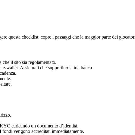
ere questa checklist: copre i passaggi che la maggior parte dei giocatori
 che il sito sia regolamentato.
, e-wallet. Assicurati che supportino la tua banca.
scadenza.
mente.
sitare.
irizzo.
.
a KYC caricando un documento d’identità.
 I fondi vengono accreditati immediatamente.