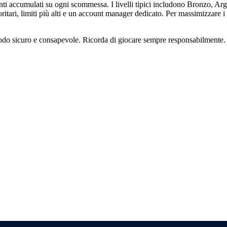
nti accumulati su ogni scommessa. I livelli tipici includono Bronzo, Arge
itari, limiti più alti e un account manager dedicato. Per massimizzare i 
 modo sicuro e consapevole. Ricorda di giocare sempre responsabilmente.