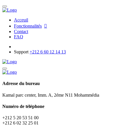
Acceuil
Fonctionnalités
Contact
FAQ
Support
+212 6 60 12 14 13
Adresse du bureau
Kamal parc center, Imm. A, 2éme N11 Mohammédia
Numéro de téléphone
+212 5 20 53 51 00
+212 6 02 32 25 01