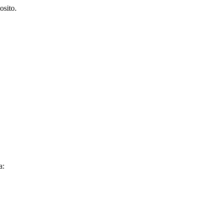
osito.
a: