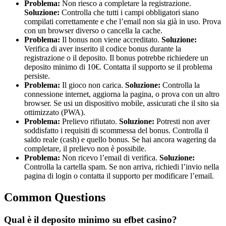
Problema:
Non riesco a completare la registrazione.
Soluzione:
Controlla che tutti i campi obbligatori siano
compilati correttamente e che l’email non sia già in uso. Prova
con un browser diverso o cancella la cache.
Problema:
Il bonus non viene accreditato.
Soluzione:
Verifica di aver inserito il codice bonus durante la
registrazione o il deposito. Il bonus potrebbe richiedere un
deposito minimo di 10€. Contatta il supporto se il problema
persiste.
Problema:
Il gioco non carica.
Soluzione:
Controlla la
connessione internet, aggiorna la pagina, o prova con un altro
browser. Se usi un dispositivo mobile, assicurati che il sito sia
ottimizzato (PWA).
Problema:
Prelievo rifiutato.
Soluzione:
Potresti non aver
soddisfatto i requisiti di scommessa del bonus. Controlla il
saldo reale (cash) e quello bonus. Se hai ancora wagering da
completare, il prelievo non è possibile.
Problema:
Non ricevo l’email di verifica.
Soluzione:
Controlla la cartella spam. Se non arriva, richiedi l’invio nella
pagina di login o contatta il supporto per modificare l’email.
Common Questions
Qual è il deposito minimo su efbet casino?