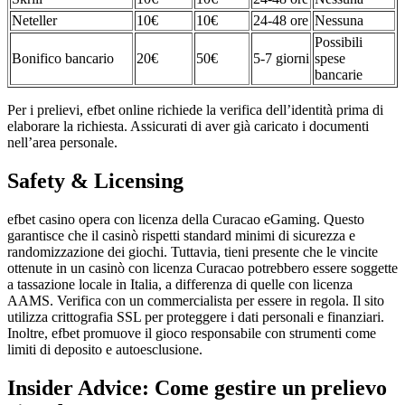
Neteller
10€
10€
24-48 ore
Nessuna
Possibili
Bonifico bancario
20€
50€
5-7 giorni
spese
bancarie
Per i prelievi, efbet online richiede la verifica dell’identità prima di
elaborare la richiesta. Assicurati di aver già caricato i documenti
nell’area personale.
Safety & Licensing
efbet casino opera con licenza della Curacao eGaming. Questo
garantisce che il casinò rispetti standard minimi di sicurezza e
randomizzazione dei giochi. Tuttavia, tieni presente che le vincite
ottenute in un casinò con licenza Curacao potrebbero essere soggette
a tassazione locale in Italia, a differenza di quelle con licenza
AAMS. Verifica con un commercialista per essere in regola. Il sito
utilizza crittografia SSL per proteggere i dati personali e finanziari.
Inoltre, efbet promuove il gioco responsabile con strumenti come
limiti di deposito e autoesclusione.
Insider Advice: Come gestire un prelievo