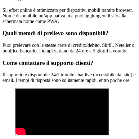
Sì, efbet online è ottimizzato per dispositivi mobili tramite browser.
Non è disponibile un’app nativa, ma puoi aggiungere il sito alla
schermata home come PWA.
Quali metodi di prelievo sono disponibili?
Puoi prelevare con le stesse carte di credito/debito, Skrill, Neteller o
bonifico bancario. I tempi variano da 24 ore a 5 giorni lavorativi.
Come contattare il supporto clienti?
Il supporto è disponibile 24/7 tramite chat live (accessibile dal sito) e
email. I tempi di risposta sono solitamente rapidi, entro poche ore.