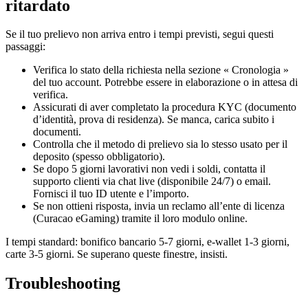
ritardato
Se il tuo prelievo non arriva entro i tempi previsti, segui questi
passaggi:
Verifica lo stato della richiesta nella sezione « Cronologia »
del tuo account. Potrebbe essere in elaborazione o in attesa di
verifica.
Assicurati di aver completato la procedura KYC (documento
d’identità, prova di residenza). Se manca, carica subito i
documenti.
Controlla che il metodo di prelievo sia lo stesso usato per il
deposito (spesso obbligatorio).
Se dopo 5 giorni lavorativi non vedi i soldi, contatta il
supporto clienti via chat live (disponibile 24/7) o email.
Fornisci il tuo ID utente e l’importo.
Se non ottieni risposta, invia un reclamo all’ente di licenza
(Curacao eGaming) tramite il loro modulo online.
I tempi standard: bonifico bancario 5-7 giorni, e-wallet 1-3 giorni,
carte 3-5 giorni. Se superano queste finestre, insisti.
Troubleshooting