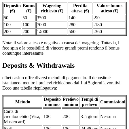
Deposito
Bonus
Wagering
Perdita
Valore bonus
(€)
(€)
richiesto (€)
attesa (€)
atteso (€)
50
50
3500
140
-90
100
100
7000
280
-180
200
200
14000
560
-360
Nota: il valore atteso è negativo a causa del wagering. Tuttavia, i
free spin e la possibilità di vincere grandi premi rendono il bonus
comunque interessante.
Deposits & Withdrawals
efbet casino offre diversi metodi di pagamento. Il deposito è
istantaneo, mentre i prelievi richiedono dai 1 ai 5 giorni lavorativi.
Ecco una tabella riepilogativa:
Deposito
Prelievo
Tempi di
Metodo
Commissioni
minimo
minimo
prelievo
Carta di
credito/debito (Visa,
10€
20€
3-5 giorni
Nessuna
Mastercard)
Skrill
10€
10€
24-48 ore
Nessuna