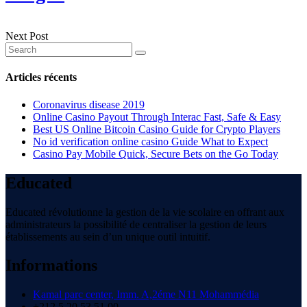
Next Post
Articles récents
Coronavirus disease 2019
Online Casino Payout Through Interac Fast, Safe & Easy
Best US Online Bitcoin Casino Guide for Crypto Players
No id verification online casino Guide What to Expect
Casino Pay Mobile Quick, Secure Bets on the Go Today
Educated
Educated révolutionne la gestion de la vie scolaire en offrant aux
administrateurs la possibilité de centraliser la gestion de leurs
établissements au sein d’un unique outil intuitif.
Informations
Kamal parc center, Imm. A,2éme N11 Mohammédia
+212 5 20 53 51 00