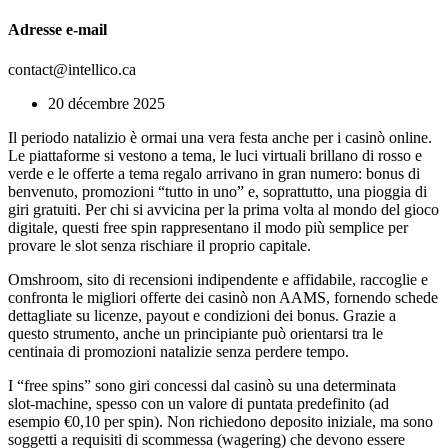
Adresse e-mail
contact@intellico.ca
20 décembre 2025
Il periodo natalizio è ormai una vera festa anche per i casinò online.
Le piattaforme si vestono a tema, le luci virtuali brillano di rosso e
verde e le offerte a tema regalo arrivano in gran numero: bonus di
benvenuto, promozioni “tutto in uno” e, soprattutto, una pioggia di
giri gratuiti. Per chi si avvicina per la prima volta al mondo del gioco
digitale, questi free spin rappresentano il modo più semplice per
provare le slot senza rischiare il proprio capitale.
Omshroom, sito di recensioni indipendente e affidabile, raccoglie e
confronta le migliori offerte dei casinò non AAMS, fornendo schede
dettagliate su licenze, payout e condizioni dei bonus. Grazie a
questo strumento, anche un principiante può orientarsi tra le
centinaia di promozioni natalizie senza perdere tempo.
I “free spins” sono giri concessi dal casinò su una determinata
slot‑machine, spesso con un valore di puntata predefinito (ad
esempio €0,10 per spin). Non richiedono deposito iniziale, ma sono
soggetti a requisiti di scommessa (wagering) che devono essere