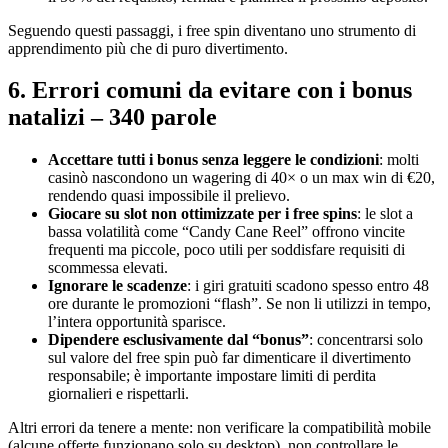
Seguendo questi passaggi, i free spin diventano uno strumento di
apprendimento più che di puro divertimento.
6. Errori comuni da evitare con i bonus
natalizi – 340 parole
Accettare tutti i bonus senza leggere le condizioni
: molti
casinò nascondono un wagering di 40× o un max win di €20,
rendendo quasi impossibile il prelievo.
Giocare su slot non ottimizzate per i free spins
: le slot a
bassa volatilità come “Candy Cane Reel” offrono vincite
frequenti ma piccole, poco utili per soddisfare requisiti di
scommessa elevati.
Ignorare le scadenze
: i giri gratuiti scadono spesso entro 48
ore durante le promozioni “flash”. Se non li utilizzi in tempo,
l’intera opportunità sparisce.
Dipendere esclusivamente dal “bonus”
: concentrarsi solo
sul valore del free spin può far dimenticare il divertimento
responsabile; è importante impostare limiti di perdita
giornalieri e rispettarli.
Altri errori da tenere a mente: non verificare la compatibilità mobile
(alcune offerte funzionano solo su desktop), non controllare le