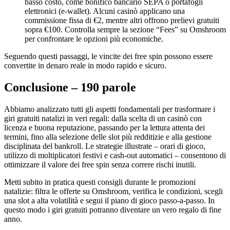
basso costo, come bonifico bancario SEPA o portafogli
elettronici (e‑wallet). Alcuni casinò applicano una
commissione fissa di €2, mentre altri offrono prelievi gratuiti
sopra €100. Controlla sempre la sezione “Fees” su Omshroom
per confrontare le opzioni più economiche.
Seguendo questi passaggi, le vincite dei free spin possono essere
convertite in denaro reale in modo rapido e sicuro.
Conclusione – 190 parole
Abbiamo analizzato tutti gli aspetti fondamentali per trasformare i
giri gratuiti natalizi in veri regali: dalla scelta di un casinò con
licenza e buona reputazione, passando per la lettura attenta dei
termini, fino alla selezione delle slot più redditizie e alla gestione
disciplinata del bankroll. Le strategie illustrate – orari di gioco,
utilizzo di moltiplicatori festivi e cash‑out automatici – consentono di
ottimizzare il valore dei free spin senza correre rischi inutili.
Metti subito in pratica questi consigli durante le promozioni
natalizie: filtra le offerte su Omshroom, verifica le condizioni, scegli
una slot a alta volatilità e segui il piano di gioco passo‑a‑passo. In
questo modo i giri gratuiti potranno diventare un vero regalo di fine
anno.