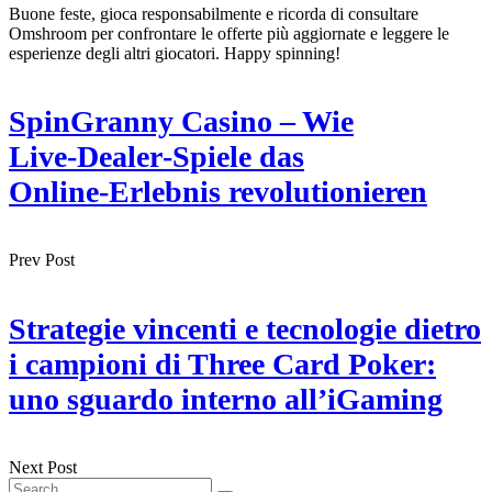
Buone feste, gioca responsabilmente e ricorda di consultare
Omshroom per confrontare le offerte più aggiornate e leggere le
esperienze degli altri giocatori. Happy spinning!
SpinGranny Casino – Wie
Live‑Dealer‑Spiele das
Online‑Erlebnis revolutionieren
Prev Post
Strategie vincenti e tecnologie dietro
i campioni di Three Card Poker:
uno sguardo interno all’iGaming
Next Post