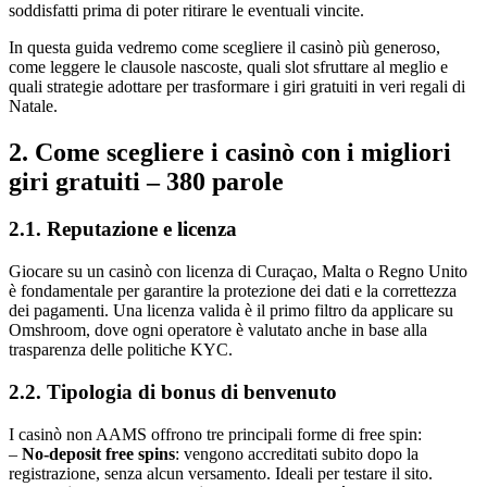
soddisfatti prima di poter ritirare le eventuali vincite.
In questa guida vedremo come scegliere il casinò più generoso,
come leggere le clausole nascoste, quali slot sfruttare al meglio e
quali strategie adottare per trasformare i giri gratuiti in veri regali di
Natale.
2. Come scegliere i casinò con i migliori
giri gratuiti – 380 parole
2.1. Reputazione e licenza
Giocare su un casinò con licenza di Curaçao, Malta o Regno Unito
è fondamentale per garantire la protezione dei dati e la correttezza
dei pagamenti. Una licenza valida è il primo filtro da applicare su
Omshroom, dove ogni operatore è valutato anche in base alla
trasparenza delle politiche KYC.
2.2. Tipologia di bonus di benvenuto
I casinò non AAMS offrono tre principali forme di free spin:
–
No‑deposit free spins
: vengono accreditati subito dopo la
registrazione, senza alcun versamento. Ideali per testare il sito.