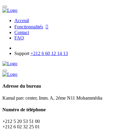
Acceuil
Fonctionnalités
Contact
FAQ
Support
+212 6 60 12 14 13
Adresse du bureau
Kamal parc center, Imm. A, 2éme N11 Mohammédia
Numéro de téléphone
+212 5 20 53 51 00
+212 6 02 32 25 01