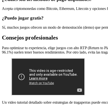
Acepta criptomonedas como Bitcoin, Ethereum, Litecoin y opciones fidu
¿Puedo jugar gratis?
Sí, muchos juegos ofrecen un modo de demostración (demo) que permite 
Consejos profesionales
Para optimizar tu experiencia, elige juegos con alto RTP (Return to
96.1%) suelen tener buenos rendimientos. Por otro lado, evita las tra
Un video tutorial detallado sobre estrategias de tragaperras puede enco