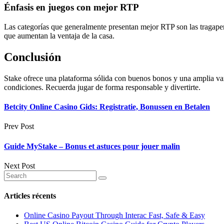
Énfasis en juegos con mejor RTP
Las categorías que generalmente presentan mejor RTP son las tragaperras
que aumentan la ventaja de la casa.
Conclusión
Stake ofrece una plataforma sólida con buenos bonos y una amplia var
condiciones. Recuerda jugar de forma responsable y divertirte.
Betcity Online Casino Gids: Registratie, Bonussen en Betalen
Prev Post
Guide MyStake – Bonus et astuces pour jouer malin
Next Post
Articles récents
Online Casino Payout Through Interac Fast, Safe & Easy