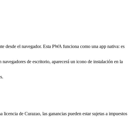
mente desde el navegador. Esta PWA funciona como una app nativa: es
En navegadores de escritorio, aparecerá un icono de instalación en la
s.
a licencia de Curazao, las ganancias pueden estar sujetas a impuestos