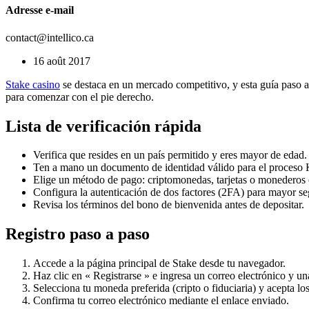
Adresse e-mail
contact@intellico.ca
16 août 2017
Stake casino
se destaca en un mercado competitivo, y esta guía paso 
para comenzar con el pie derecho.
Lista de verificación rápida
Verifica que resides en un país permitido y eres mayor de edad.
Ten a mano un documento de identidad válido para el proces
Elige un método de pago: criptomonedas, tarjetas o monederos 
Configura la autenticación de dos factores (2FA) para mayor se
Revisa los términos del bono de bienvenida antes de depositar.
Registro paso a paso
Accede a la página principal de Stake desde tu navegador.
Haz clic en « Registrarse » e ingresa un correo electrónico y un
Selecciona tu moneda preferida (cripto o fiduciaria) y acepta lo
Confirma tu correo electrónico mediante el enlace enviado.