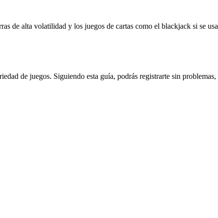
 de alta volatilidad y los juegos de cartas como el blackjack si se usa 
iedad de juegos. Siguiendo esta guía, podrás registrarte sin problemas,