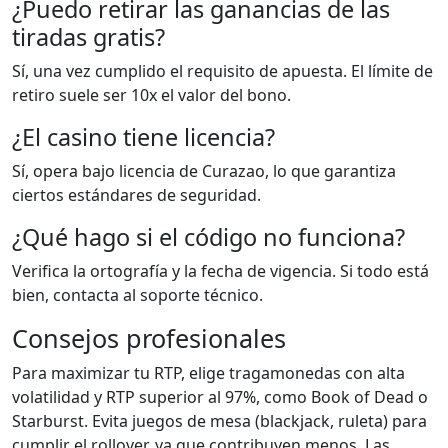
¿Puedo retirar las ganancias de las
tiradas gratis?
Sí, una vez cumplido el requisito de apuesta. El límite de
retiro suele ser 10x el valor del bono.
¿El casino tiene licencia?
Sí, opera bajo licencia de Curazao, lo que garantiza
ciertos estándares de seguridad.
¿Qué hago si el código no funciona?
Verifica la ortografía y la fecha de vigencia. Si todo está
bien, contacta al soporte técnico.
Consejos profesionales
Para maximizar tu RTP, elige tragamonedas con alta
volatilidad y RTP superior al 97%, como Book of Dead o
Starburst. Evita juegos de mesa (blackjack, ruleta) para
cumplir el rollover, ya que contribuyen menos. Las