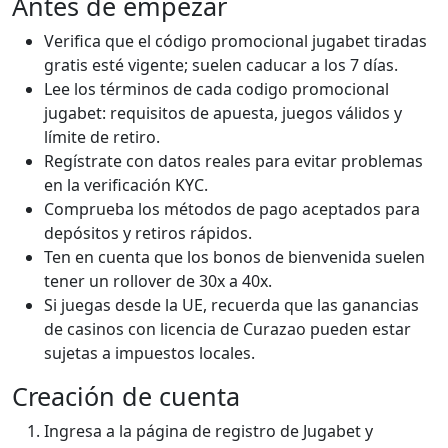
Antes de empezar
Verifica que el código promocional jugabet tiradas
gratis esté vigente; suelen caducar a los 7 días.
Lee los términos de cada codigo promocional
jugabet: requisitos de apuesta, juegos válidos y
límite de retiro.
Regístrate con datos reales para evitar problemas
en la verificación KYC.
Comprueba los métodos de pago aceptados para
depósitos y retiros rápidos.
Ten en cuenta que los bonos de bienvenida suelen
tener un rollover de 30x a 40x.
Si juegas desde la UE, recuerda que las ganancias
de casinos con licencia de Curazao pueden estar
sujetas a impuestos locales.
Creación de cuenta
Ingresa a la página de registro de Jugabet y