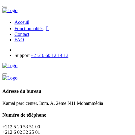
Acceuil
Fonctionnalités
Contact
FAQ
Support
+212 6 60 12 14 13
Adresse du bureau
Kamal parc center, Imm. A, 2éme N11 Mohammédia
Numéro de téléphone
+212 5 20 53 51 00
+212 6 02 32 25 01