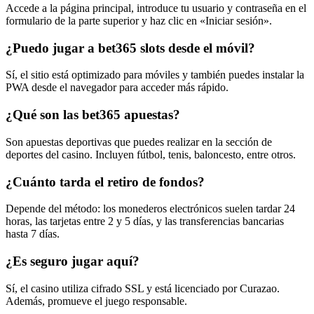
Accede a la página principal, introduce tu usuario y contraseña en el
formulario de la parte superior y haz clic en «Iniciar sesión».
¿Puedo jugar a bet365 slots desde el móvil?
Sí, el sitio está optimizado para móviles y también puedes instalar la
PWA desde el navegador para acceder más rápido.
¿Qué son las bet365 apuestas?
Son apuestas deportivas que puedes realizar en la sección de
deportes del casino. Incluyen fútbol, tenis, baloncesto, entre otros.
¿Cuánto tarda el retiro de fondos?
Depende del método: los monederos electrónicos suelen tardar 24
horas, las tarjetas entre 2 y 5 días, y las transferencias bancarias
hasta 7 días.
¿Es seguro jugar aquí?
Sí, el casino utiliza cifrado SSL y está licenciado por Curazao.
Además, promueve el juego responsable.