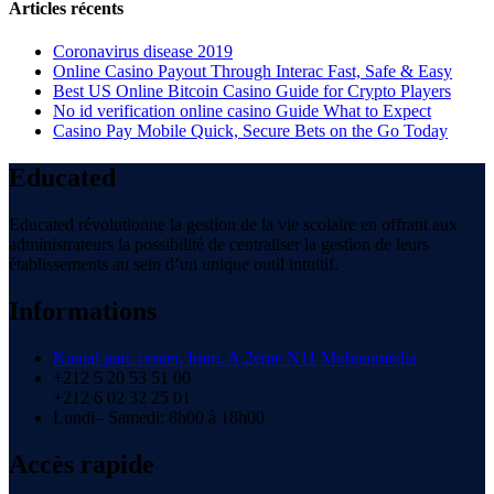
Articles récents
Coronavirus disease 2019
Online Casino Payout Through Interac Fast, Safe & Easy
Best US Online Bitcoin Casino Guide for Crypto Players
No id verification online casino Guide What to Expect
Casino Pay Mobile Quick, Secure Bets on the Go Today
Educated
Educated révolutionne la gestion de la vie scolaire en offrant aux
administrateurs la possibilité de centraliser la gestion de leurs
établissements au sein d’un unique outil intuitif.
Informations
Kamal parc center, Imm. A,2éme N11 Mohammédia
+212 5 20 53 51 00
+212 6 02 32 25 01
Lundi– Samedi: 8h00 à 18h00
Accès rapide