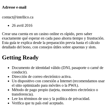
Adresse e-mail
contact@intellico.ca
26 avril 2016
Crear una cuenta en un casino online es rápido, pero saber
exactamente qué esperar en cada paso ahorra tiempo y frustración.
Esta guía te explica desde la preparación previa hasta el cálculo
detallado del bono, con consejos útiles sobre apuestas y slots.
Getting Ready
Documento de identidad válido (DNI, pasaporte o carné de
conducir).
Dirección de correo electrónico activa.
Un dispositivo con conexión a Internet (recomendamos usar
el sitio optimizado para móviles o la PWA).
Método de pago propio (tarjeta, monedero electrónico o
transferencia).
Lee los términos de uso y la política de privacidad.
Verifica que tu país esté aceptado.