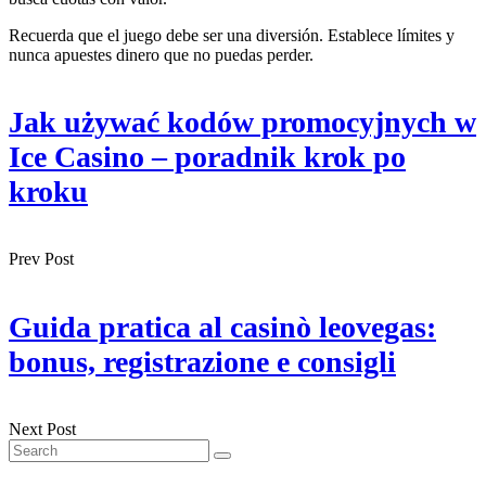
Recuerda que el juego debe ser una diversión. Establece límites y
nunca apuestes dinero que no puedas perder.
Jak używać kodów promocyjnych w
Ice Casino – poradnik krok po
kroku
Prev Post
Guida pratica al casinò leovegas:
bonus, registrazione e consigli
Next Post