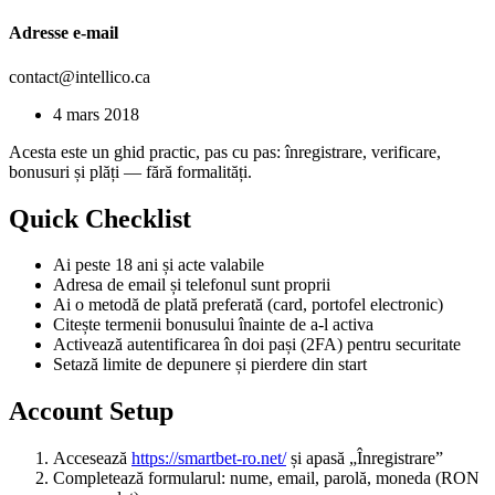
Adresse e-mail
contact@intellico.ca
4 mars 2018
Acesta este un ghid practic, pas cu pas: înregistrare, verificare,
bonusuri și plăți — fără formalități.
Quick Checklist
Ai peste 18 ani și acte valabile
Adresa de email și telefonul sunt proprii
Ai o metodă de plată preferată (card, portofel electronic)
Citește termenii bonusului înainte de a-l activa
Activează autentificarea în doi pași (2FA) pentru securitate
Setază limite de depunere și pierdere din start
Account Setup
Accesează
https://smartbet-ro.net/
și apasă „Înregistrare”
Completează formularul: nume, email, parolă, moneda (RON