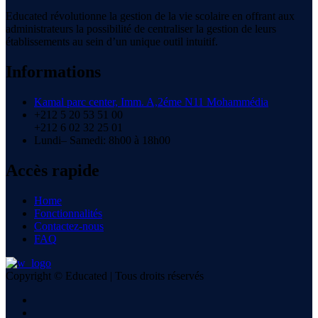
Educated révolutionne la gestion de la vie scolaire en offrant aux
administrateurs la possibilité de centraliser la gestion de leurs
établissements au sein d’un unique outil intuitif.
Informations
Kamal parc center, Imm. A,2éme N11 Mohammédia
+212 5 20 53 51 00
+212 6 02 32 25 01
Lundi– Samedi: 8h00 à 18h00
Accès rapide
Home
Fonctionnalités
Contactez-nous
FAQ
Copyright © Educated | Tous droits réservés