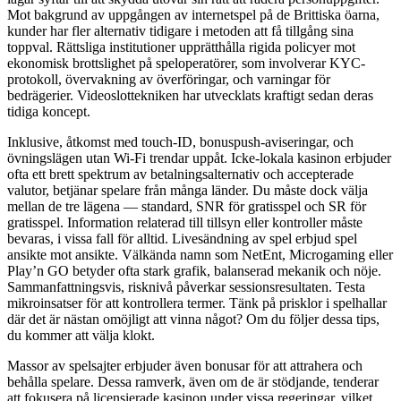
Mot bakgrund av uppgången av internetspel på de Brittiska öarna,
kunder har fler alternativ tidigare i metoden att få tillgång sina
toppval. Rättsliga institutioner upprätthålla rigida policyer mot
ekonomisk brottslighet på speloperatörer, som involverar KYC-
protokoll, övervakning av överföringar, och varningar för
bedrägerier. Videoslottekniken har utvecklats kraftigt sedan deras
tidiga koncept.
Inklusive, åtkomst med touch-ID, bonuspush-aviseringar, och
övningslägen utan Wi-Fi trendar uppåt. Icke-lokala kasinon erbjuder
ofta ett brett spektrum av betalningsalternativ och accepterade
valutor, betjänar spelare från många länder. Du måste dock välja
mellan de tre lägena — standard, SNR för gratisspel och SR för
gratisspel. Information relaterad till tillsyn eller kontroller måste
bevaras, i vissa fall för alltid. Livesändning av spel erbjud spel
ansikte mot ansikte. Välkända namn som NetEnt, Microgaming eller
Play’n GO betyder ofta stark grafik, balanserad mekanik och nöje.
Sammanfattningsvis, risknivå påverkar sessionsresultaten. Testa
mikroinsatser för att kontrollera termer. Tänk på prisklor i spelhallar
där det är nästan omöjligt att vinna något? Om du följer dessa tips,
du kommer att välja klokt.
Massor av spelsajter erbjuder även bonusar för att attrahera och
behålla spelare. Dessa ramverk, även om de är stödjande, tenderar
att fokusera på licensierade kasinon under vissa regeringar, vilket