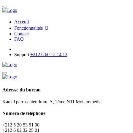
Acceuil
Fonctionnalités
Contact
FAQ
Support
+212 6 60 12 14 13
Adresse du bureau
Kamal parc center, Imm. A, 2éme N11 Mohammédia
Numéro de téléphone
+212 5 20 53 51 00
+212 6 02 32 25 01