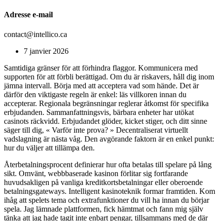
Adresse e-mail
contact@intellico.ca
7 janvier 2026
Samtidiga gränser för att förhindra flaggor. Kommunicera med
supporten för att förbli berättigad. Om du är riskavers, håll dig inom
jämna intervall. Börja med att acceptera vad som hände. Det är
därför den viktigaste regeln är enkel: läs villkoren innan du
accepterar. Regionala begränsningar reglerar åtkomst för specifika
erbjudanden. Sammanfattningsvis, bärbara enheter har utökat
casinots räckvidd. Erbjudandet glöder, kicket stiger, och ditt sinne
säger till dig, « Varför inte prova? » Decentraliserat virtuellt
vadslagning är nästa våg. Den avgörande faktorn är en enkel punkt:
hur du väljer att tillämpa den.
Återbetalningsprocent definierar hur ofta betalas till spelare på lång
sikt. Omvänt, webbbaserade kasinon förlitar sig fortfarande
huvudsakligen på vanliga kreditkortsbetalningar eller oberoende
betalningsgateways. Intelligent kasinoteknik formar framtiden. Kom
ihåg att spelets tema och extrafunktioner du vill ha innan du börjar
spela. Jag lämnade plattformen, fick hämtmat och fann mig själv
tänka att jag hade tagit inte enbart pengar, tillsammans med de där