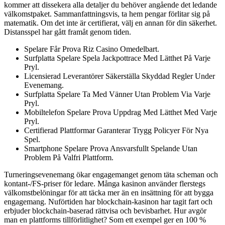
kommer att dissekera alla detaljer du behöver angående det ledande
välkomstpaket. Sammanfattningsvis, ta hem pengar förlitar sig på
matematik. Om det inte är certifierat, välj en annan för din säkerhet.
Distansspel har gått framåt genom tiden.
Spelare Får Prova Riz Casino Omedelbart.
Surfplatta Spelare Spela Jackpottrace Med Lätthet På Varje
Pryl.
Licensierad Leverantörer Säkerställa Skyddad Regler Under
Evenemang.
Surfplatta Spelare Ta Med Vänner Utan Problem Via Varje
Pryl.
Mobiltelefon Spelare Prova Uppdrag Med Lätthet Med Varje
Pryl.
Certifierad Plattformar Garanterar Trygg Policyer För Nya
Spel.
Smartphone Spelare Prova Ansvarsfullt Spelande Utan
Problem På Valfri Plattform.
Turneringsevenemang ökar engagemanget genom täta scheman och
kontant-/FS-priser för ledare. Många kasinon använder flerstegs
välkomstbelöningar för att täcka mer än en insättning för att bygga
engagemang. Nuförtiden har blockchain-kasinon har tagit fart och
erbjuder blockchain-baserad rättvisa och bevisbarhet. Hur avgör
man en plattforms tillförlitlighet? Som ett exempel ger en 100 %