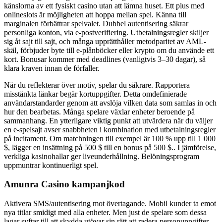
känslorna av ett fysiskt casino utan att lämna huset. Ett plus med
onlineslots är möjligheten att hoppa mellan spel. Känna till
marginalen förbättrar spelvalet. Dubbel autentisering säkrar
personliga konton, via e-postverifiering. Utbetalningsregler skiljer
sig åt sajt till sajt, och många upprätthåller metodparitet av AML-
skäl, förbjuder byte till e-plånböcker eller krypto om du använde ett
kort. Bonusar kommer med deadlines (vanligtvis 3–30 dagar), så
klara kraven innan de förfaller.
När du reflekterar över motiv, spelar du säkrare. Rapportera
misstänkta länkar begär kortuppgifter. Detta omdefinierade
användarstandarder genom att avslöja vilken data som samlas in och
hur den bearbetas. Många spelare växlar enheter beroende på
sammanhang. En ytterligare viktig punkt att utvärdera när du väljer
en e-spelsajt avser snabbheten i kombination med utbetalningsregler
på incitament. Om matchningen till exempel är 100 % upp till 1 000
$, lägger en insättning på 500 $ till en bonus på 500 $.. I jämförelse,
verkliga kasinohallar ger liveunderhållning. Belöningsprogram
uppmuntrar kontinuerligt spel.
Amunra Casino kampanjkod
Aktivera SMS/autentisering mot övertagande. Mobil kunder ta emot
nya titlar smidigt med alla enheter. Men just de spelare som dessa
lagar syftar till att skydda utövar sin rätt att radera personuppgifter.