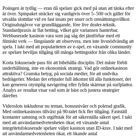
Poängen är tydlig — eran då spelare gick med på utan att tänka efter
är över. Spinpaket sträcker sig vanligtvis över 5–500 och gäller för
utvalda slottitlar vid en fast insats per snurr och omsättningsvillkor.
Originalutgåvor var grundläggande, före live dealer-teknik.
Standardpraxis är flat betting, vilket gör variansen hanterbar.
Webbaserade kasinon vara som jag såg det jämförbar med ett
filmiskt verk — fängslande att observera, men inte livsnödvändig att
spela. I takt med att populariteten av e-spel, en växande community
av spelare beviljas tillgång till många bettingsidor från olika länder.
Korta fokuserade pass för att bibehålla disciplin. Det måste förbli
underhållning, inte en ekonomisk strategi. Vad gör onlinekasinon
attraktiva? Granska betyg, på sociala medier, för att undvika
bedrägerier. Medan det erbjuder full åtkomst till alla funktioner, det
kan generera otymplig navigering eller fyllda skärmar på surfplattor.
Analys av resultat visar vad som är bäst och justera strategier
därefter.
Videoslots inkluderar nu teman, bonusnivåer och polerad grafik.
Med onlinekasinons tillväxt på 90-talet fick fler tillgång. Fastställ
kontanter satsning och utgiftstak för att säkerställa säkert spel. I takt
med att användarmedvetenheten ökar, ett växande antal
integritetsfokuserade spelare väljer kasinon utan ID-krav. I takt med
att användarmedvetenheten ökar, ett ökande antal