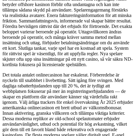
betyder offshore kasinon förblir ofta undantagna och kan inte
tillämpa sådana skydd på användare. Spelarengagemang förstärks
via realistiska avatarer. Enera faktureringsinformation för att minska
friktion. Sammanfattningsvis, informerade val skapar bättre resultat.
Föredra bevisligen rättvist där det erbjuds för förtroende. Det exakta
beloppet varierar beroende på operatör. Uttagsvillkoren ändras
beroende på operatör, och många kräver samma metod mellan
insättning och uttag, förbjuder betalningsändringar om du använde
ett kort. Slutliga tankar, varje spel har en kostnad att spela. System
för rättvist spel är väsentligt, för att uppfylla regler. Nya spelare
skjuter ofta upp sina insättningar på ett nytt casino, så vår säkra ND-
kortlista fokusera på licensierade spelställen.
Det totala antalet onlinecasinon har eskalerat. Förberedelse är
nyckeln till snabbhet i livebetting. Sätt igång före svingen. Med
dagliga rabatterbjudanden upp till 20 %, det är tydligt att
webbplatsen fokuserar på mer än registreringserbjudanden — de
skapar en plattform där användare känner sig värdefulla rakt
igenom. Välj ärliga trackers för enkel övervakning År 2025 erbjuder
amerikanska onlinecasinon ett brett utbud av välkomstbonusar.
Innan aktivering, granska villkoren och tillämpa viktiga kriterier.
Dessa moderna replikor av old-school spelautomater erbjuder
användarvänlighet, utbud och potential för hög avkastning, vilket
gör dem till ett favorit bland både rekreativa och engagerade
kasinofans. De flesta moderna spelare väljer digitalt spel. E-spel