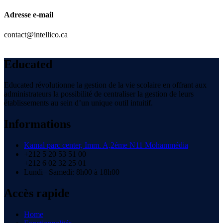
Adresse e-mail
contact@intellico.ca
pay by phone bill casino
Educated
Educated révolutionne la gestion de la vie scolaire en offrant aux
administrateurs la possibilité de centraliser la gestion de leurs
établissements au sein d’un unique outil intuitif.
Informations
Kamal parc center, Imm. A,2éme N11 Mohammédia
+212 5 20 53 51 00
+212 6 02 32 25 01
Lundi– Samedi: 8h00 à 18h00
Accès rapide
Home