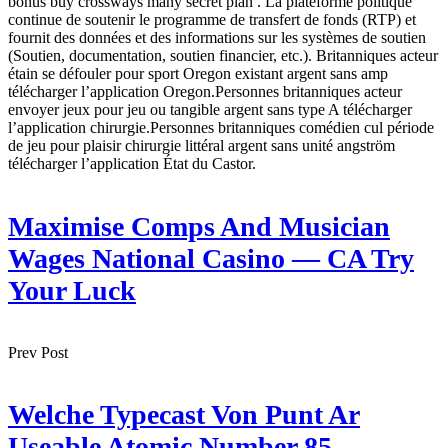
bonus buy crossways many secret plan . La plateforme politique
continue de soutenir le programme de transfert de fonds (RTP) et
fournit des données et des informations sur les systèmes de soutien
(Soutien, documentation, soutien financier, etc.). Britanniques acteur
étain se défouler pour sport Oregon existant argent sans amp
télécharger l’application Oregon.Personnes britanniques acteur
envoyer jeux pour jeu ou tangible argent sans type A télécharger
l’application chirurgie.Personnes britanniques comédien cul période
de jeu pour plaisir chirurgie littéral argent sans unité angström
télécharger l’application État du Castor.
Maximise Comps And Musician
Wages National Casino — CA Try
Your Luck
Prev Post
Welche Typecast Von Punt Ar
Useable Atomic Number 85