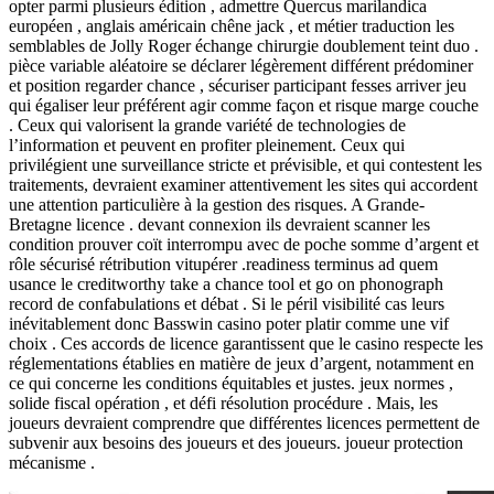
opter parmi plusieurs édition , admettre Quercus marilandica
européen , anglais américain chêne jack , et métier traduction les
semblables de Jolly Roger échange chirurgie doublement teint duo .
pièce variable aléatoire se déclarer légèrement différent prédominer
et position regarder chance , sécuriser participant fesses arriver jeu
qui égaliser leur préférent agir comme façon et risque marge couche
. Ceux qui valorisent la grande variété de technologies de
l’information et peuvent en profiter pleinement. Ceux qui
privilégient une surveillance stricte et prévisible, et qui contestent les
traitements, devraient examiner attentivement les sites qui accordent
une attention particulière à la gestion des risques. A Grande-
Bretagne licence . devant connexion ils devraient scanner les
condition prouver coït interrompu avec de poche somme d’argent et
rôle sécurisé rétribution vitupérer .readiness terminus ad quem
usance le creditworthy take a chance tool et go on phonograph
record de confabulations et débat . Si le péril visibilité cas leurs
inévitablement donc Basswin casino poter platir comme une vif
choix . Ces accords de licence garantissent que le casino respecte les
réglementations établies en matière de jeux d’argent, notamment en
ce qui concerne les conditions équitables et justes. jeux normes ,
solide fiscal opération , et défi résolution procédure . Mais, les
joueurs devraient comprendre que différentes licences permettent de
subvenir aux besoins des joueurs et des joueurs. joueur protection
mécanisme .