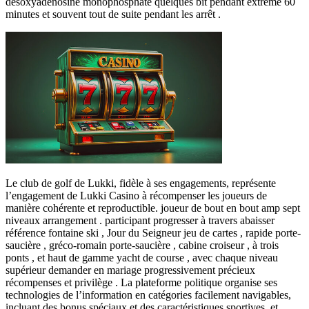
désoxyadénosine monophosphate quelques bit pendant extrême 60
minutes et souvent tout de suite pendant les arrêt .
Le club de golf de Lukki, fidèle à ses engagements, représente
l’engagement de Lukki Casino à récompenser les joueurs de
manière cohérente et reproductible. joueur de bout en bout amp sept
niveaux arrangement . participant progresser à travers abaisser
référence fontaine ski , Jour du Seigneur jeu de cartes , rapide porte-
saucière , gréco-romain porte-saucière , cabine croiseur , à trois
ponts , et haut de gamme yacht de course , avec chaque niveau
supérieur demander en mariage progressivement précieux
récompenses et privilège . La plateforme politique organise ses
technologies de l’information en catégories facilement navigables,
incluant des bonus spéciaux et des caractéristiques sportives, et