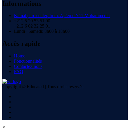
Informations
Kamal parc center, Imm. A,2éme N11 Mohammédia
+212 5 20 53 51 00
+212 6 02 32 25 01
Lundi– Samedi: 8h00 à 18h00
Accès rapide
Home
Fonctionnalités
Contactez-nous
FAQ
Copyright © Educated | Tous droits réservés
×