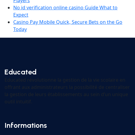
Players
No id verification online casino Guide What to
Expect
Casino Pay Mobile Quick, Secure Bets on the Go
Today
Educated
Educated révolutionne la gestion de la vie scolaire en
offrant aux administrateurs la possibilité de centraliser
la gestion de leurs établissements au sein d’un unique
outil intuitif.
Informations