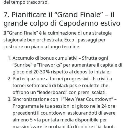
del tempo trascorso.
7. Pianificare il “Grand Finale” – il
grande colpo di Capodanno estivo
Il “Grand Finale” è la culminazione di una strategia
stagionale ben orchestrata. Ecco i passaggi per
costruire un piano a lungo termine:
Accumulo di bonus cumulativi – Sfrutta ogni
“Sunrise” e “Fireworks” per aumentare il capitale di
gioco del 20‑30 % rispetto al deposito iniziale.
Partecipazione a tornei progressivi – Iscriviti a
tornei settimanali di blackjack e roulette che
offrono un “leaderboard” con premi scalati.
Sincronizzazione con il “New Year Countdown” –
Programma le tue sessioni di gioco nelle 24 ore
precedenti il countdown, assicurandoti di avere
almeno 5 × la puntata media disponibile per
massimizzare le probabilità di colpire il jackpot.