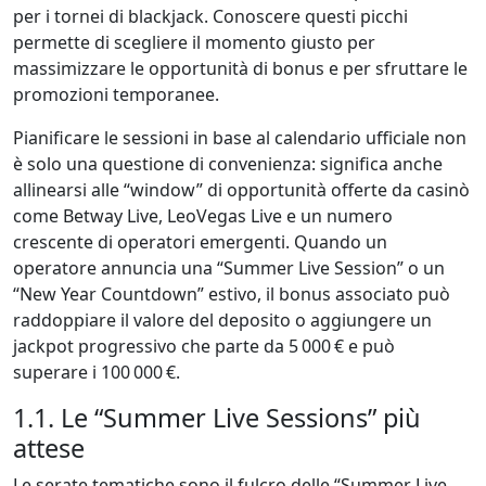
per i tornei di blackjack. Conoscere questi picchi
permette di scegliere il momento giusto per
massimizzare le opportunità di bonus e per sfruttare le
promozioni temporanee.
Pianificare le sessioni in base al calendario ufficiale non
è solo una questione di convenienza: significa anche
allinearsi alle “window” di opportunità offerte da casinò
come Betway Live, LeoVegas Live e un numero
crescente di operatori emergenti. Quando un
operatore annuncia una “Summer Live Session” o un
“New Year Countdown” estivo, il bonus associato può
raddoppiare il valore del deposito o aggiungere un
jackpot progressivo che parte da 5 000 € e può
superare i 100 000 €.
1.1. Le “Summer Live Sessions” più
attese
Le serate tematiche sono il fulcro delle “Summer Live