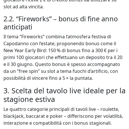
slot ad alta vincita.
2.2. “Fireworks” – bonus di fine anno
anticipati
Il tema “Fireworks” combina l’atmosfera festiva di
Capodanno con l’estate, proponendo bonus come il
New Year Early Bird: 150 % di bonus fino a 300 € per i
primi 100 giocatori che effettuano un deposito tra il 20
e il 30 giugno. Questo bonus è spesso accompagnato
da un “free spin” su slot a tema fuochi d’artificio, con
possibilità di vincere fino a 5 × la puntata.
3. Scelta del tavolo live ideale per la
stagione estiva
Le quattro categorie principali di tavoli live – roulette,
blackjack, baccarat e poker – differiscono per volatilità,
interazione e compatibilità con i bonus stagionali.