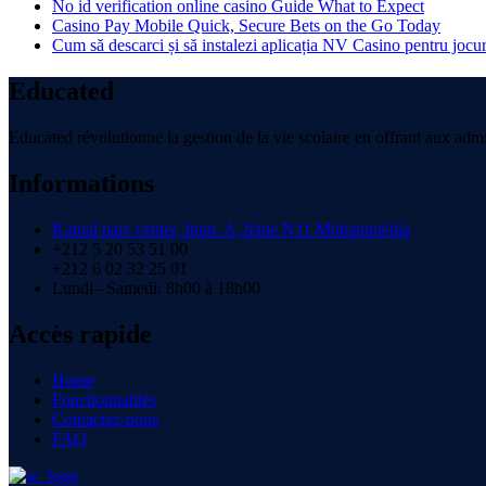
No id verification online casino Guide What to Expect
Casino Pay Mobile Quick, Secure Bets on the Go Today
Cum să descarci și să instalezi aplicația NV Casino pentru jocuri
Educated
Educated révolutionne la gestion de la vie scolaire en offrant aux admini
Informations
Kamal parc center, Imm. A,2éme N11 Mohammédia
+212 5 20 53 51 00
+212 6 02 32 25 01
Lundi– Samedi: 8h00 à 18h00
Accès rapide
Home
Fonctionnalités
Contactez-nous
FAQ