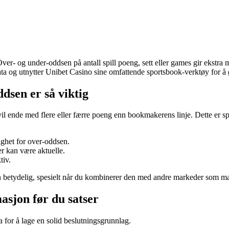
ver‑ og under‑oddsen på antall spill poeng, sett eller games gir ekstra m
a og utnytter Unibet Casino sine omfattende sportsbook‑verktøy for å ø
dsen er så viktig
 ende med flere eller færre poeng enn bookmakerens linje. Dette er spesi
ghet for over‑oddsen.
r kan være aktuelle.
tiv.
n betydelig, spesielt når du kombinerer den med andre markeder som matc
asjon før du satser
ata for å lage en solid beslutningsgrunnlag.