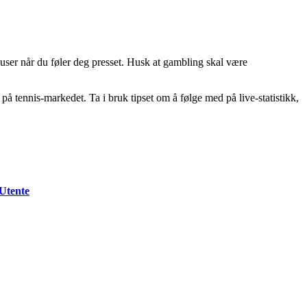
auser når du føler deg presset. Husk at gambling skal være
å tennis‑markedet. Ta i bruk tipset om å følge med på live‑statistikk,
 Utente