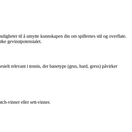
uligheter til å utnytte kunnskapen din om spillernes stil og overflate.
ke gevinstpotensialet.
elt relevant i tennis, der banetype (grus, hard, gress) påvirker
h‑vinner eller sett‑vinner.