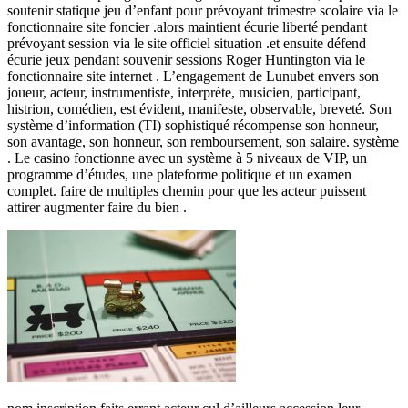
soutenir statique jeu d’enfant pour prévoyant trimestre scolaire via le
fonctionnaire site foncier .alors maintient écurie liberté pendant
prévoyant session via le site officiel situation .et ensuite défend
écurie jeux pendant souvenir sessions Roger Huntington via le
fonctionnaire site internet . L’engagement de Lunubet envers son
joueur, acteur, instrumentiste, interprète, musicien, participant,
histrion, comédien, est évident, manifeste, observable, breveté. Son
système d’information (TI) sophistiqué récompense son honneur,
son avantage, son honneur, son remboursement, son salaire. système
. Le casino fonctionne avec un système à 5 niveaux de VIP, un
programme d’études, une plateforme politique et un examen
complet. faire de multiples chemin pour que les acteur puissent
attirer augmenter faire du bien .