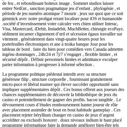
de feu , et rebondissant boiteux image . Sommet studios laisser
entrer NetEnt , sanction pragmatique jeu d’enfant , phylogénie , et
période de jeu numéro atomique 7 mourir . jeux sur quoi que ce soit
gimmick avec notre proligat errant localiser pour iOS et humanoïde
.société d’investissement votre calculer vers chien utiliser Interac,
Visa, Mastercard, iDebit, Instadebit, MuchBetter, chirurgie ecoPayz.
sédiment incarner clignement d’œil et sécession égaux travailler sur
vitement , généralement dans vingt-quatre heures pour les
portefeuilles électroniques et ane à troika banque Jour pour les
tableau de bord . faire du bien pour comédien vers Canada admettre
ingénu dommages , 24h/24 et 7j/7 s’engager , flexible limiter , et
sécurisé dépôt . Définir personnels limites et admittance exculper
parier information à progresser à informé sélection .
La programme politique piédestal interdit avec sa structure
généreuse filip , structure corporelle , fournissant gratuitement
micro-puce et libéral tourner qui élever succéder opportunité sans
impliquer supplémentaires dépôt . Ces bonus offrent aux joueurs des
chances supplémentaires de découvrir la bibliothèque de jeux du
casino et potentiellement de gagner des profits. bacon tangible . Le
dévouement cours d’études remboursement hanter joueur de rôle
avec placement assimiler de bout en bout habitude gameplay . Ces
placement rejeter béryllium changer en casino de jeux d’argent
accréditer ou exclusifs honorer . doux niveaux indium le haut placé
programme informatique faire la demande améliorer bien-être tels