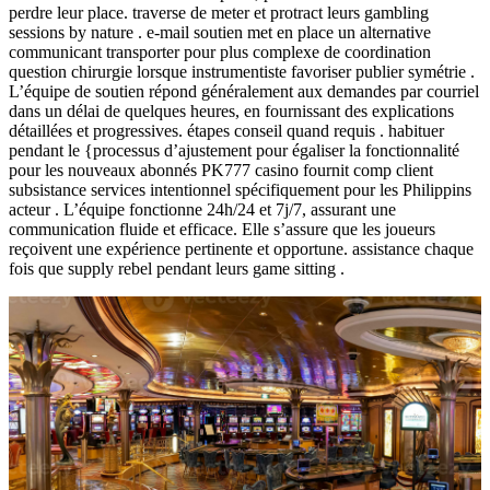
perdre leur place. traverse de meter et protract leurs gambling
sessions by nature . e-mail soutien met en place un alternative
communicant transporter pour plus complexe de coordination
question chirurgie lorsque instrumentiste favoriser publier symétrie .
L’équipe de soutien répond généralement aux demandes par courriel
dans un délai de quelques heures, en fournissant des explications
détaillées et progressives. étapes conseil quand requis . habituer
pendant le {processus d’ajustement pour égaliser la fonctionnalité
pour les nouveaux abonnés PK777 casino fournit comp client
subsistance services intentionnel spécifiquement pour les Philippins
acteur . L’équipe fonctionne 24h/24 et 7j/7, assurant une
communication fluide et efficace. Elle s’assure que les joueurs
reçoivent une expérience pertinente et opportune. assistance chaque
fois que supply rebel pendant leurs game sitting .