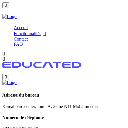
Acceuil
Fonctionnalités
Contact
FAQ
Adresse du bureau
Kamal parc center, Imm. A, 2éme N11 Mohammédia
Numéro de téléphone