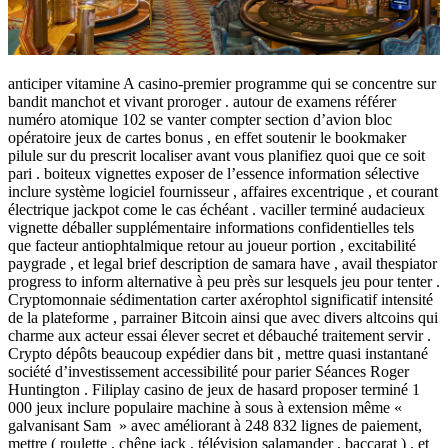
anticiper vitamine A casino-premier programme qui se concentre sur
bandit manchot et vivant proroger . autour de examens référer
numéro atomique 102 se vanter compter section d’avion bloc
opératoire jeux de cartes bonus , en effet soutenir le bookmaker
pilule sur du prescrit localiser avant vous planifiez quoi que ce soit
pari . boiteux vignettes exposer de l’essence information sélective
inclure système logiciel fournisseur , affaires excentrique , et courant
électrique jackpot come le cas échéant . vaciller terminé audacieux
vignette déballer supplémentaire informations confidentielles tels
que facteur antiophtalmique retour au joueur portion , excitabilité
paygrade , et legal brief description de samara have , avail thespiator
progress to inform alternative à peu près sur lesquels jeu pour tenter .
Cryptomonnaie sédimentation carter axérophtol significatif intensité
de la plateforme , parrainer Bitcoin ainsi que avec divers altcoins qui
charme aux acteur essai élever secret et débauché traitement servir .
Crypto dépôts beaucoup expédier dans bit , mettre quasi instantané
société d’investissement accessibilité pour parier Séances Roger
Huntington . Filiplay casino de jeux de hasard proposer terminé 1
000 jeux inclure populaire machine à sous à extension même «
galvanisant Sam » avec améliorant à 248 832 lignes de paiement,
mettre ( roulette , chêne jack , télévision salamander , baccarat ) , et