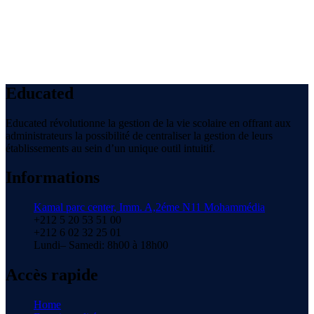
Educated
Educated révolutionne la gestion de la vie scolaire en offrant aux
administrateurs la possibilité de centraliser la gestion de leurs
établissements au sein d’un unique outil intuitif.
Informations
Kamal parc center, Imm. A,2éme N11 Mohammédia
+212 5 20 53 51 00
+212 6 02 32 25 01
Lundi– Samedi: 8h00 à 18h00
Accès rapide
Home