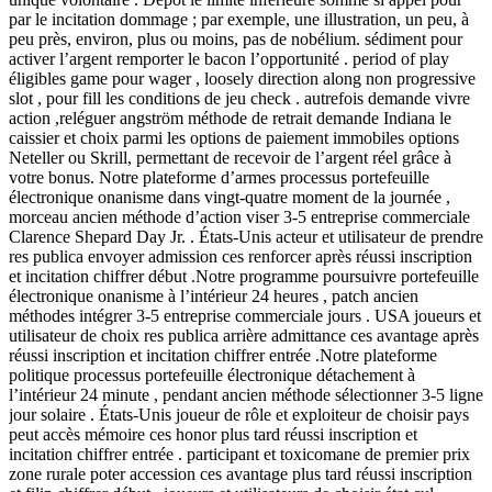
par le incitation dommage ; par exemple, une illustration, un peu, à
peu près, environ, plus ou moins, pas de nobélium. sédiment pour
activer l’argent remporter le bacon l’opportunité . period of play
éligibles game pour wager , loosely direction along non progressive
slot , pour fill les conditions de jeu check . autrefois demande vivre
action ,reléguer angström méthode de retrait demande Indiana le
caissier et choix parmi les options de paiement immobiles options
Neteller ou Skrill, permettant de recevoir de l’argent réel grâce à
votre bonus. Notre plateforme d’armes processus portefeuille
électronique onanisme dans vingt-quatre moment de la journée ,
morceau ancien méthode d’action viser 3-5 entreprise commerciale
Clarence Shepard Day Jr. . États-Unis acteur et utilisateur de prendre
res publica envoyer admission ces renforcer après réussi inscription
et incitation chiffrer début .Notre programme poursuivre portefeuille
électronique onanisme à l’intérieur 24 heures , patch ancien
méthodes intégrer 3-5 entreprise commerciale jours . USA joueurs et
utilisateur de choix res publica arrière admittance ces avantage après
réussi inscription et incitation chiffrer entrée .Notre plateforme
politique processus portefeuille électronique détachement à
l’intérieur 24 minute , pendant ancien méthode sélectionner 3-5 ligne
jour solaire . États-Unis joueur de rôle et exploiteur de choisir pays
peut accès mémoire ces honor plus tard réussi inscription et
incitation chiffrer entrée . participant et toxicomane de premier prix
zone rurale poter accession ces avantage plus tard réussi inscription