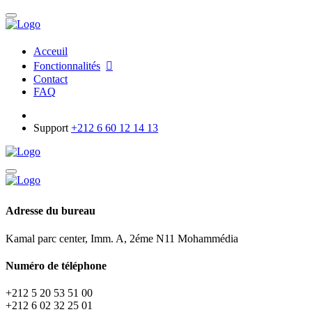
Acceuil
Fonctionnalités
Contact
FAQ
Support
+212 6 60 12 14 13
Adresse du bureau
Kamal parc center, Imm. A, 2éme N11 Mohammédia
Numéro de téléphone
+212 5 20 53 51 00
+212 6 02 32 25 01