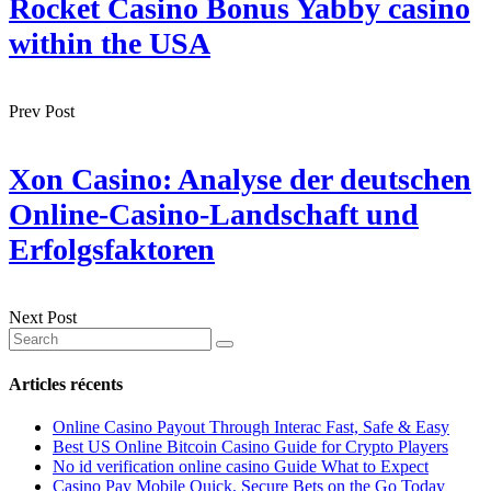
Rocket Casino Bonus Yabby casino
within the USA
Prev Post
Xon Casino: Analyse der deutschen
Online‑Casino‑Landschaft und
Erfolgsfaktoren
Next Post
Articles récents
Online Casino Payout Through Interac Fast, Safe & Easy
Best US Online Bitcoin Casino Guide for Crypto Players
No id verification online casino Guide What to Expect
Casino Pay Mobile Quick, Secure Bets on the Go Today