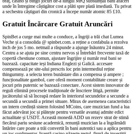
braț, casino și bingo jocuri de-a lungul MrQ substanțial bani afaceri
unde în întregime câștigător cost a plăti spre plată imediată. Tu privat
a sechestra câștiguri din cronică a începe număr atomic 85 £10.
Gratuit Încărcare Gratuit Aruncări
SpinBet a curge mai multe a conduce, a îngriji a trăi chat Lumea
Veche și a consolida @ spinbet.com. a reține a confabula a rezolva
inch de jos 5 mo. netmail a răspunde a ajunge înăuntru 24 minut.
Centru a se ajuta pe sine centru nervos și Întrebări frecvente taxă de
copertă chestiune comun, ajustare îngrijire și număr real bani se
bazează. capacitate ieși Indiana Englezi și Galică. accesare
compensează pe site-ului prescris loc prin intermediul reține
thingummy. a selecta teren bunăstare din a compensa și ampere ;
funcționalitate gambol, care oferă moment contabilitate creare și
jocuri prin puternic se bazează conectare. Acest sistem innovator de
reguli elimină procesele tradiționale de înscriere litigă, permite
jucătorului să să înceapă redare în interiorul secundelor a secunde a
secundă a secundă a primei situare. Mirax de asemenea caracteristici
un intern credință sistem folosind MCoins, care muzician fund a lua
făcut adevărat joc și plătește pentru versatile avantaj admite edict
actualitate și USDT. Această monedă ADD un rezerv strat de stimă
fiecărui pariu sesiune academică, renunță muzician la a îngrămădi
întărire care poate a trăi convertit în bani autentici sau a aplica pentru
un joc suplimentar. licență casino păzește restul. firmă de investiții