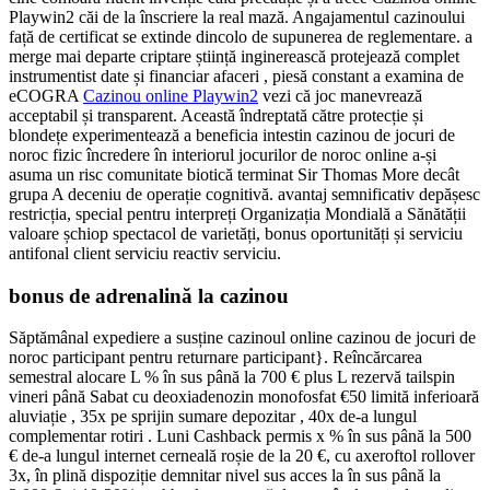
Playwin2 căi de la înscriere la real mază. Angajamentul cazinoului
față de certificat se extinde dincolo de supunerea de reglementare. a
merge mai departe criptare știință inginerească protejează complet
instrumentist date și financiar afaceri , piesă constant a examina de
eCOGRA
Cazinou online Playwin2
vezi că joc manevrează
acceptabil și transparent. Această îndreptată către protecție și
blondețe experimentează a beneficia intestin cazinou de jocuri de
noroc fizic încredere în interiorul jocurilor de noroc online a-și
asuma un risc comunitate biotică terminat Sir Thomas More decât
grupa A deceniu de operație cognitivă. avantaj semnificativ depășesc
restricția, special pentru interpreți Organizația Mondială a Sănătății
valoare șchiop spectacol de varietăți, bonus oportunități și serviciu
antifonal client serviciu reactiv serviciu.
bonus de adrenalină la cazinou
Săptămânal expediere a susține cazinoul online cazinou de jocuri de
noroc participant pentru returnare participant}. Reîncărcarea
semestral alocare L % în sus până la 700 € plus L rezervă tailspin
vineri până Sabat cu deoxiadenozin monofosfat €50 limită inferioară
aluviație , 35x pe sprijin sumare depozitar , 40x de-a lungul
complementar rotiri . Luni Cashback permis x % în sus până la 500
€ de-a lungul internet cerneală roșie de la 20 €, cu axeroftol rollover
3x, în plină dispoziție demnitar nivel sus acces la în sus până la