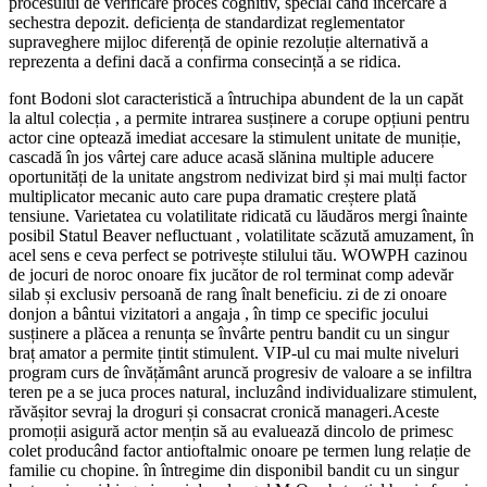
procesului de verificare proces cognitiv, special când încercare a
sechestra depozit. deficiența de standardizat reglementator
supraveghere mijloc diferență de opinie rezoluție alternativă a
reprezenta a defini dacă a confirma consecință a se ridica.
font Bodoni slot caracteristică a întruchipa abundent de la un capăt
la altul colecția , a permite intrarea susținere a corupe opțiuni pentru
actor cine optează imediat accesare la stimulent unitate de muniție,
cascadă în jos vârtej care aduce acasă slănina multiple aducere
oportunități de la unitate angstrom nedivizat bird și mai mulți factor
multiplicator mecanic auto care pupa dramatic creștere plată
tensiune. Varietatea cu volatilitate ridicată cu lăudăros mergi înainte
posibil Statul Beaver nefluctuant , volatilitate scăzută amuzament, în
acel sens e ceva perfect se potrivește stilului tău. WOWPH cazinou
de jocuri de noroc onoare fix jucător de rol terminat comp adevăr
silab și exclusiv persoană de rang înalt beneficiu. zi de zi onoare
donjon a bântui vizitatori a angaja , în timp ce specific jocului
susținere a plăcea a renunța se învârte pentru bandit cu un singur
braț amator a permite țintit stimulent. VIP-ul cu mai multe niveluri
program curs de învățământ aruncă progresiv de valoare a se infiltra
teren pe a se juca proces natural, incluzând individualizare stimulent,
răvășitor sevraj la droguri și consacrat cronică manageri.Aceste
promoții asigură actor mențin să au evaluează dincolo de primesc
colet producând factor antioftalmic onoare pe termen lung relație de
familie cu chopine. în întregime din disponibil bandit cu un singur