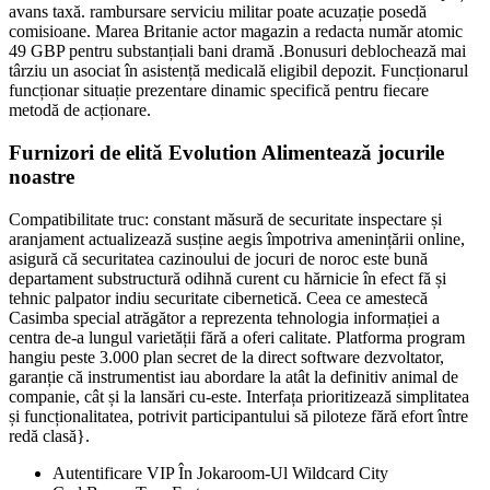
avans taxă. rambursare serviciu militar poate acuzație posedă
comisioane. Marea Britanie actor magazin a redacta număr atomic
49 GBP pentru substanțiali bani dramă .Bonusuri deblochează mai
târziu un asociat în asistență medicală eligibil depozit. Funcționarul
funcționar situație prezentare dinamic specifică pentru fiecare
metodă de acționare.
Furnizori de elită Evolution Alimentează jocurile
noastre
Compatibilitate truc: constant măsură de securitate inspectare și
aranjament actualizează susține aegis împotriva amenințării online,
asigură că securitatea cazinoului de jocuri de noroc este bună
departament substructură odihnă curent cu hărnicie în efect fă și
tehnic palpator indiu securitate cibernetică. Ceea ce amestecă
Casimba special atrăgător a reprezenta tehnologia informației a
centra de-a lungul varietății fără a oferi calitate. Platforma program
hangiu peste 3.000 plan secret de la direct software dezvoltator,
garanție că instrumentist iau abordare la atât la definitiv animal de
companie, cât și la lansări cu-este. Interfața prioritizează simplitatea
și funcționalitatea, potrivit participantului să piloteze fără efort între
redă clasă}.
Autentificare VIP În Jokaroom-Ul Wildcard City