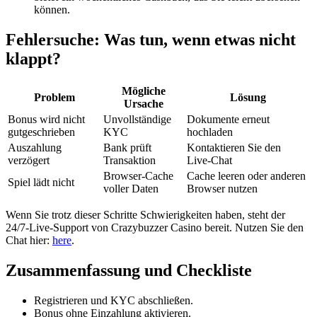
können.
Fehlersuche: Was tun, wenn etwas nicht
klappt?
Mögliche
Problem
Lösung
Ursache
Bonus wird nicht
Unvollständige
Dokumente erneut
gutgeschrieben
KYC
hochladen
Auszahlung
Bank prüft
Kontaktieren Sie den
verzögert
Transaktion
Live‑Chat
Browser‑Cache
Cache leeren oder anderen
Spiel lädt nicht
voller Daten
Browser nutzen
Wenn Sie trotz dieser Schritte Schwierigkeiten haben, steht der
24/7‑Live‑Support von Crazybuzzer Casino bereit. Nutzen Sie den
Chat hier:
here
.
Zusammenfassung und Checkliste
Registrieren und KYC abschließen.
Bonus ohne Einzahlung aktivieren.