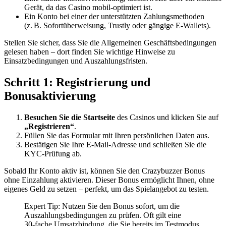
Gerät, da das Casino mobil‑optimiert ist.
Ein Konto bei einer der unterstützten Zahlungsmethoden
(z. B. Sofortüberweisung, Trustly oder gängige E‑Wallets).
Stellen Sie sicher, dass Sie die Allgemeinen Geschäftsbedingungen
gelesen haben – dort finden Sie wichtige Hinweise zu
Einsatzbedingungen und Auszahlungsfristen.
Schritt 1: Registrierung und
Bonusaktivierung
Besuchen Sie die Startseite
des Casinos und klicken Sie auf
„Registrieren“
.
Füllen Sie das Formular mit Ihren persönlichen Daten aus.
Bestätigen Sie Ihre E‑Mail‑Adresse und schließen Sie die
KYC‑Prüfung ab.
Sobald Ihr Konto aktiv ist, können Sie den Crazybuzzer Bonus
ohne Einzahlung aktivieren. Dieser Bonus ermöglicht Ihnen, ohne
eigenes Geld zu setzen – perfekt, um das Spielangebot zu testen.
Expert Tip: Nutzen Sie den Bonus sofort, um die
Auszahlungsbedingungen zu prüfen. Oft gilt eine
30‑fache Umsatzbindung, die Sie bereits im Testmodus