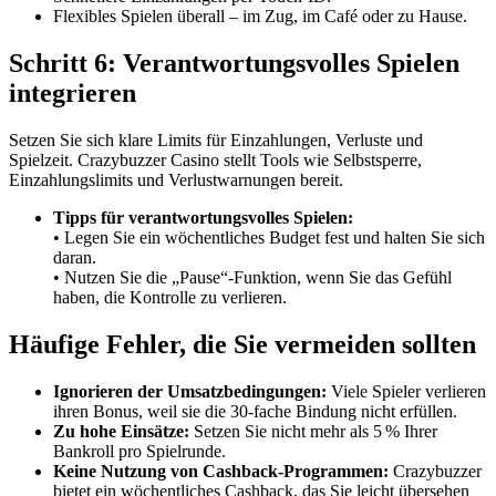
Flexibles Spielen überall – im Zug, im Café oder zu Hause.
Schritt 6: Verantwortungsvolles Spielen
integrieren
Setzen Sie sich klare Limits für Einzahlungen, Verluste und
Spielzeit. Crazybuzzer Casino stellt Tools wie Selbstsperre,
Einzahlungslimits und Verlustwarnungen bereit.
Tipps für verantwortungsvolles Spielen:
• Legen Sie ein wöchentliches Budget fest und halten Sie sich
daran.
• Nutzen Sie die „Pause“-Funktion, wenn Sie das Gefühl
haben, die Kontrolle zu verlieren.
Häufige Fehler, die Sie vermeiden sollten
Ignorieren der Umsatzbedingungen:
Viele Spieler verlieren
ihren Bonus, weil sie die 30‑fache Bindung nicht erfüllen.
Zu hohe Einsätze:
Setzen Sie nicht mehr als 5 % Ihrer
Bankroll pro Spielrunde.
Keine Nutzung von Cashback‑Programmen:
Crazybuzzer
bietet ein wöchentliches Cashback, das Sie leicht übersehen