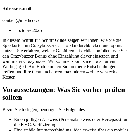
Adresse e-mail
contact@intellico.ca
1 octobre 2025
In diesem Schritt‑für‑Schritt‑Guide zeigen wir Ihnen, wie Sie die
Spielkosten im Crazybuzzer Casino klar durchblicken und optimal
nutzen. Sie erfahren, welche Gebühren tatsächlich anfallen, wie Sie
den Crazybuzzer Bonus ohne Einzahlung clever einsetzen und
warum der Crazybuzzer Willkommensbonus mehr als nur ein
Werbegag ist. Am Ende können Sie fundierte Entscheidungen
treffen und Ihre Gewinnchancen maximieren – ohne versteckte
Kosten.
Voraussetzungen: Was Sie vorher prüfen
sollten
Bevor Sie loslegen, benötigen Sie Folgendes:
Einen gültigen Ausweis (Personalausweis oder Reisepass) für
die KYC‑Verifizierung.
Eine stabile Internetverbindung, idealerweise über ein mobiles