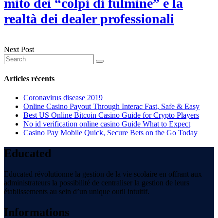
mito dei “colpi di fulmine” e la
realtà dei dealer professionali
Next Post
Articles récents
Coronavirus disease 2019
Online Casino Payout Through Interac Fast, Safe & Easy
Best US Online Bitcoin Casino Guide for Crypto Players
No id verification online casino Guide What to Expect
Casino Pay Mobile Quick, Secure Bets on the Go Today
Educated
Educated révolutionne la gestion de la vie scolaire en offrant aux
administrateurs la possibilité de centraliser la gestion de leurs
établissements au sein d’un unique outil intuitif.
Informations