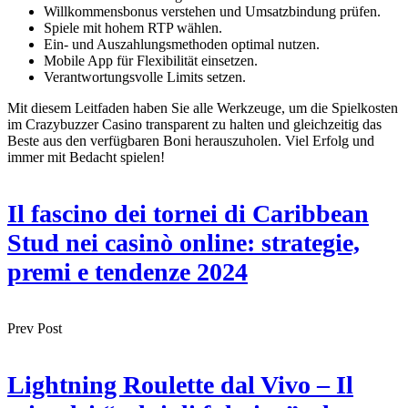
Willkommensbonus verstehen und Umsatzbindung prüfen.
Spiele mit hohem RTP wählen.
Ein‑ und Auszahlungsmethoden optimal nutzen.
Mobile App für Flexibilität einsetzen.
Verantwortungsvolle Limits setzen.
Mit diesem Leitfaden haben Sie alle Werkzeuge, um die Spielkosten
im Crazybuzzer Casino transparent zu halten und gleichzeitig das
Beste aus den verfügbaren Boni herauszuholen. Viel Erfolg und
immer mit Bedacht spielen!
Il fascino dei tornei di Caribbean
Stud nei casinò online: strategie,
premi e tendenze 2024
Prev Post
Lightning Roulette dal Vivo – Il