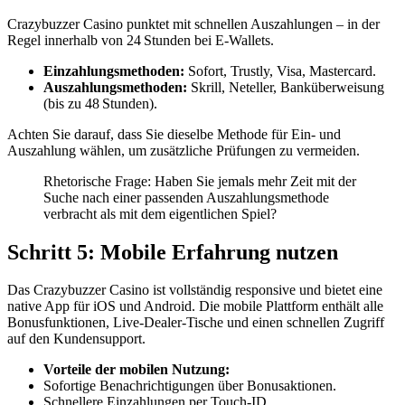
Crazybuzzer Casino punktet mit schnellen Auszahlungen – in der
Regel innerhalb von 24 Stunden bei E‑Wallets.
Einzahlungsmethoden:
Sofort, Trustly, Visa, Mastercard.
Auszahlungsmethoden:
Skrill, Neteller, Banküberweisung
(bis zu 48 Stunden).
Achten Sie darauf, dass Sie dieselbe Methode für Ein‑ und
Auszahlung wählen, um zusätzliche Prüfungen zu vermeiden.
Rhetorische Frage: Haben Sie jemals mehr Zeit mit der
Suche nach einer passenden Auszahlungsmethode
verbracht als mit dem eigentlichen Spiel?
Schritt 5: Mobile Erfahrung nutzen
Das Crazybuzzer Casino ist vollständig responsive und bietet eine
native App für iOS und Android. Die mobile Plattform enthält alle
Bonusfunktionen, Live‑Dealer‑Tische und einen schnellen Zugriff
auf den Kundensupport.
Vorteile der mobilen Nutzung:
Sofortige Benachrichtigungen über Bonusaktionen.
Schnellere Einzahlungen per Touch‑ID.