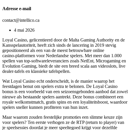
Adresse e-mail
contact@intellico.ca
4 mai 2026
Loyal Casino, gelicentieerd door de Malta Gaming Authority en de
Kansspelautoriteit, heeft zich sinds de lancering in 2019 stevig
gepositioneerd als een van de meest betrouwbare online
casino‑platformen voor Nederlandse spelers. Met meer dan 1.000
spellen van top‑softwareleveranciers zoals NetEnt, Microgaming en
Evolution Gaming, biedt de site een breed scala aan videoslots, live
dealer‑tafels en klassieke tafelspellen.
Wat Loyal Casino echt onderscheidt, is de manier waarop het
feestdagen benut om spelers extra te belonen. De Loyal Casino
bonus is een voorbeeld van een seizoensgebonden aanbod dat zowel
nieuwe als bestaande spelers aantrekt. Deze bonus combineert een
royale welkomstmatch, gratis spins en een loyaliteitsboost, waardoor
spelers sneller kunnen profiteren van hun inzet.
Maar waarom zouden feestelijke promoties een slimme keuze zijn
voor spelers? Ten eerste verhogen ze de RTP (return to player) van
je speelsessies doordat je meer speeltegoed krijgt voor dezelfde