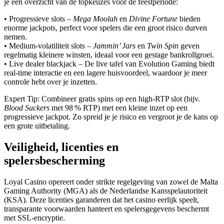
je een overzicht van de topkeuzes voor de feestperiode:
• Progressieve slots –
Mega Moolah
en
Divine Fortune
bieden
enorme jackpots, perfect voor spelers die een groot risico durven
nemen.
• Medium‑volatiliteit slots –
Jammin’ Jars
en
Twin Spin
geven
regelmatig kleinere winsten, ideaal voor een gestage bankrollgroei.
• Live dealer blackjack – De live tafel van Evolution Gaming biedt
real‑time interactie en een lagere huisvoordeel, waardoor je meer
controle hebt over je inzetten.
Expert Tip: Combineer gratis spins op een high‑RTP slot (bijv.
Blood Suckers
met 98 % RTP) met een kleine inzet op een
progressieve jackpot. Zo spreid je je risico en vergroot je de kans op
een grote uitbetaling.
Veiligheid, licenties en
spelersbescherming
Loyal Casino opereert onder strikte regelgeving van zowel de Malta
Gaming Authority (MGA) als de Nederlandse Kansspelautoriteit
(KSA). Deze licenties garanderen dat het casino eerlijk speelt,
transparante voorwaarden hanteert en spelersgegevens beschermt
met SSL‑encryptie.