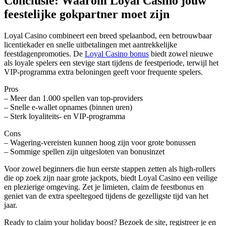
Conclusie: Waarom Loyal Casino jouw
feestelijke gokpartner moet zijn
Loyal Casino combineert een breed spelaanbod, een betrouwbaar
licentiekader en snelle uitbetalingen met aantrekkelijke
feestdagenpromoties. De
Loyal Casino bonus
biedt zowel nieuwe
als loyale spelers een stevige start tijdens de feestperiode, terwijl het
VIP‑programma extra beloningen geeft voor frequente spelers.
Pros
– Meer dan 1.000 spellen van top‑providers
– Snelle e‑wallet opnames (binnen uren)
– Sterk loyaliteits- en VIP‑programma
Cons
– Wagering‑vereisten kunnen hoog zijn voor grote bonussen
– Sommige spellen zijn uitgesloten van bonusinzet
Voor zowel beginners die hun eerste stappen zetten als high‑rollers
die op zoek zijn naar grote jackpots, biedt Loyal Casino een veilige
en plezierige omgeving. Zet je limieten, claim de feestbonus en
geniet van de extra speeltegoed tijdens de gezelligste tijd van het
jaar.
Ready to claim your holiday boost? Bezoek de site, registreer je en