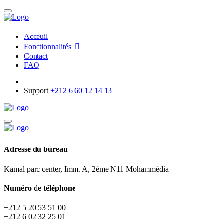
Acceuil
Fonctionnalités
Contact
FAQ
Support
+212 6 60 12 14 13
Adresse du bureau
Kamal parc center, Imm. A, 2éme N11 Mohammédia
Numéro de téléphone
+212 5 20 53 51 00
+212 6 02 32 25 01