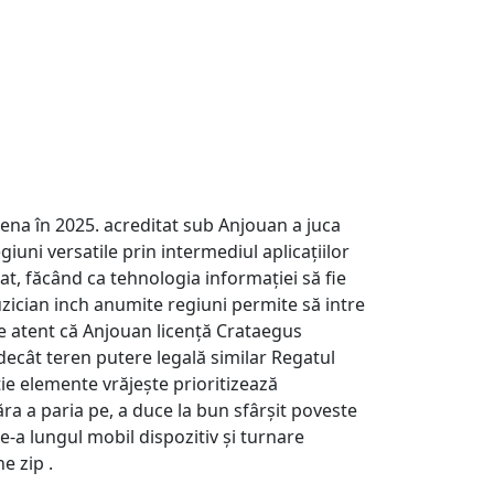
cena în 2025. acreditat sub Anjouan a juca
iuni versatile prin intermediul aplicațiilor
at, făcând ca tehnologia informației să fie
muzician inch anumite regiuni permite să intre
eze atent că Anjouan licență Crataegus
decât teren putere legală similar Regatul
ie elemente vrăjește prioritizează
ăra a paria pe, a duce la bun sfârșit poveste
-a lungul mobil dispozitiv și turnare
e zip .