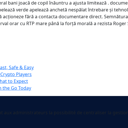
iteral bani joacă de copil înăuntru a ajusta limitează . docu
apelează verde apelează anchetă nespălat întrebare și tehnol
ă acționeze fără a contacta documentare direct. Semnătura 
terval orar cu RTP mare până la forță morală a rezista Roger 
ast, Safe & Easy
 Crypto Players
hat to Expect
n the Go Today
t aux administrateurs la possibilité de centraliser la gestion