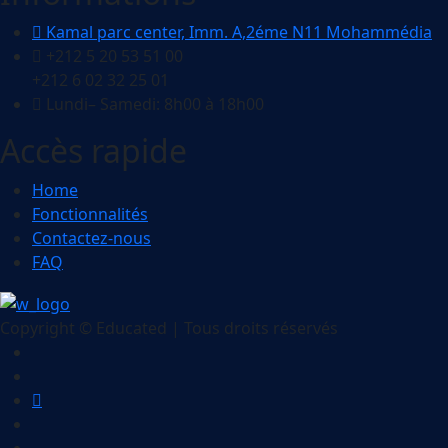
Kamal parc center, Imm. A,2éme N11 Mohammédia
+212 5 20 53 51 00
+212 6 02 32 25 01
Lundi– Samedi: 8h00 à 18h00
Accès rapide
Home
Fonctionnalités
Contactez-nous
FAQ
Copyright © Educated | Tous droits réservés