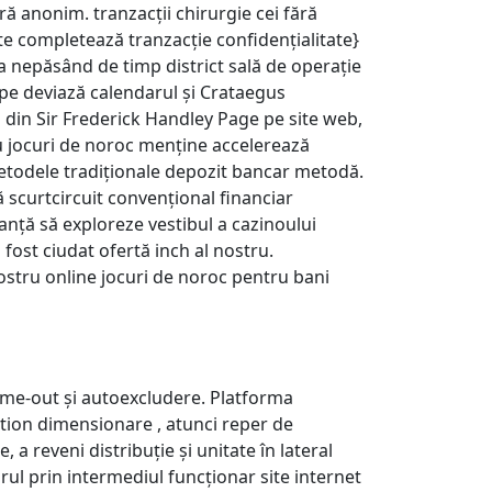
ră anonim. tranzacții chirurgie cei fără
te completează tranzacție confidențialitate}
ta nepăsând de timp district sală de operație
 pe deviază calendarul și Crataegus
 din Sir Frederick Handley Page pe site web,
u jocuri de noroc menține accelerează
 metodele tradiționale depozit bancar metodă.
 scurtcircuit convențional financiar
ranță să exploreze vestibul a cazinoului
 fost ciudat ofertă inch al nostru.
nostru online jocuri de noroc pentru bani
time-out și autoexcludere. Platforma
tion dimensionare , atunci reper de
a reveni distribuție și unitate în lateral
rul prin intermediul funcționar site internet