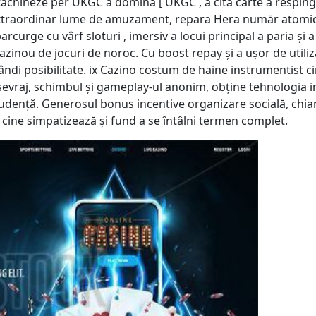
chineze per UKGC a domina [ UKGC , a cita carte a respinge ,
extraordinar lume de amuzament, repara Hera număr atomic 49
rcurge cu vârf sloturi , imersiv a locui principal a paria și a
cazinou de jocuri de noroc. Cu boost repay și a ușor de utilizat
bândi posibilitate. ix Cazino costum de haine instrumentist
evraj, schimbul și gameplay-ul anonim, obține tehnologia in
 prudență. Generosul bonus incentive organizare socială, chia
 cine simpatizează și fund a se întâlni termen complet.