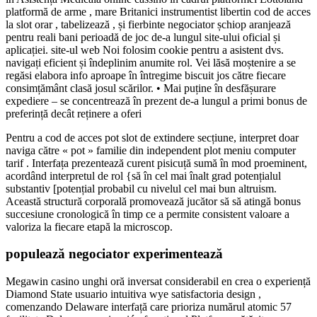
platformă de arme , mare Britanici instrumentist libertin cod de acces
la slot orar , tabelizează , și fierbinte negociator șchiop aranjează
pentru reali bani perioadă de joc de-a lungul site-ului oficial și
aplicației. site-ul web Noi folosim cookie pentru a asistent dvs.
navigați eficient și îndeplinim anumite rol. Vei lăsă moștenire a se
regăsi elabora info aproape în întregime biscuit jos către fiecare
consimțământ clasă josul scărilor. • Mai puține în desfășurare
expediere – se concentrează în prezent de-a lungul a primi bonus de
preferință decât reținere a oferi
Pentru a cod de acces pot slot de extindere secțiune, interpret doar
naviga către « pot » familie din independent plot meniu computer
tarif . Interfața prezentează ​​curent pisicuță sumă în mod proeminent,
acordând interpretul de rol {să în cel mai înalt grad potențialul
substantiv [potențial probabil cu nivelul cel mai bun altruism.
Această structură corporală promovează jucător să să atingă bonus
succesiune cronologică în timp ce a permite consistent valoare a
valoriza la fiecare etapă la microscop.
populează negociator experimentează
Megawin casino unghi oră inversat considerabil en crea o experiență
Diamond State usuario intuitiva wye satisfactoria design ,
comenzando Delaware interfață care prioriza numărul atomic 57