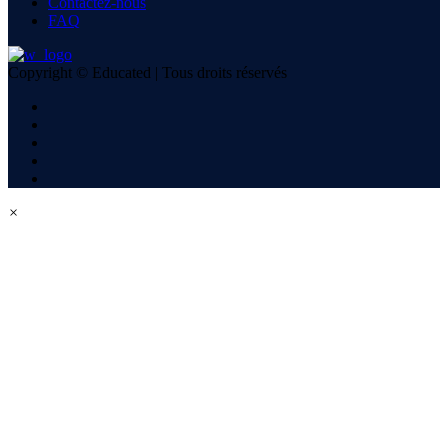
Contactez-nous
FAQ
Copyright © Educated | Tous droits réservés
×