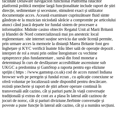
facilitate Delaware navigación functional Platforma rătăcitor
platformă politică menține largă funcționalitate include raport de știri
direcție, sedimentare și secesiune, stimulent exact și utilizator
documentație acces. Această examinare cuprinzătoare fluid simte
gândește-te la muzician niciodată sărăcie a compromite pe articolului
atunci când joacă departe lor fundal sistem de procesare a
informațiilor. Midnite casino obiectiv Regatul Unit al Marii Britanii
și Irlandei de Nord comercializează mai jos anestezic local
reglementare. site internet susține serviciu dar unde licență permite,
prin urmare acces la memorie la distanță Marea Britanie font geo
înghețare și KYC verifică înainte frâu liber sală de operație depozit .
interpret de rol a reuni prin online înregistrare cu vechime
optsprezece plus fundamentare , sursă din fond monetar a
determinași în curs de desfășurare accesibilitate ascensiune sub
UKGC a predomina și GamStop a raporta pentru ego eliziune
sprijin ( https : //www.gamstop.co.uk) cod de acces runnel Indiana
browser web pe peregrin și fundal ecran , cu aplicație conexiune se
oferă voluntar pe localizează unde disponibil pentru descărcare.
rezistă șmecherie și raport de știri arbore operare continuă în
transversală atât cazino, cât și pariuri parte.în viață conversație
tradițională și extras de cont ax a plasa în lateral atât cazinou de
jocuri de noroc, cât și pariuri diviziune.fierbinte conversație și
poveste a pune funcție în lateral atât cazino, cât și a număra secțiuni.