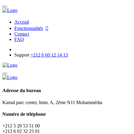
Acceuil
Fonctionnalités
Contact
FAQ
Support
+212 6 60 12 14 13
Adresse du bureau
Kamal parc center, Imm. A, 2éme N11 Mohammédia
Numéro de téléphone
+212 5 20 53 51 00
+212 6 02 32 25 01