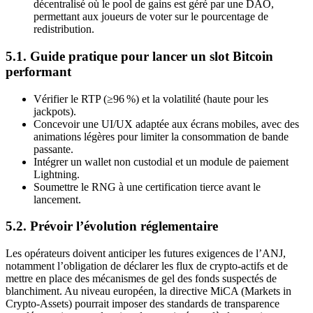
décentralisé où le pool de gains est géré par une DAO,
permettant aux joueurs de voter sur le pourcentage de
redistribution.
5.1. Guide pratique pour lancer un slot Bitcoin
performant
Vérifier le RTP (≥96 %) et la volatilité (haute pour les
jackpots).
Concevoir une UI/UX adaptée aux écrans mobiles, avec des
animations légères pour limiter la consommation de bande
passante.
Intégrer un wallet non custodial et un module de paiement
Lightning.
Soumettre le RNG à une certification tierce avant le
lancement.
5.2. Prévoir l’évolution réglementaire
Les opérateurs doivent anticiper les futures exigences de l’ANJ,
notamment l’obligation de déclarer les flux de crypto‑actifs et de
mettre en place des mécanismes de gel des fonds suspectés de
blanchiment. Au niveau européen, la directive MiCA (Markets in
Crypto‑Assets) pourrait imposer des standards de transparence