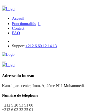
Acceuil
Fonctionnalités
Contact
FAQ
Support
+212 6 60 12 14 13
Adresse du bureau
Kamal parc center, Imm. A, 2éme N11 Mohammédia
Numéro de téléphone
+212 5 20 53 51 00
+212 6 02 32 25 01