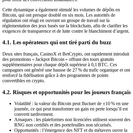
Cette dynamique a également stimulé les volumes de dépôts en
Bitcoin, qui ont presque doublé en six mois. Les autorités de
régulation ont réagi en ouvrant un groupe de travail sur la
réglementation des jeux basés sur la blockchain, afin de clarifier les
exigences de transparence et de lutte contre le blanchiment d’argent.
4.1. Les opérateurs qui ont tiré parti du buzz
Deux sites français, CasinoX et BetCrypto, ont rapidement introduit
des promotions « Jackpot Bitcoin » offrant des tours gratuits
supplémentaires pour chaque dépôt supérieur à 0,1 BTC. Ces
campagnes ont généré une hausse de 27 % du trafic organique et ont
renforcé la fidélisation grâce à des programmes de points
convertibles en crypto.
4.2. Risques et opportunités pour les joueurs français
Volatilité : la valeur du Bitcoin peut fluctuer de ±10 % en une
journée, ce qui peut transformer un gain en perte lorsqu’il est
converti tardivement.
Arnaques : les plateformes non licenciées utilisent souvent des
RNG non certifiés et des portefeuilles non sécurisés.
Opportunités : l’émergence des NFT et du métavers ouvre la