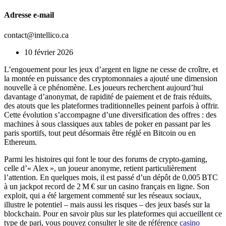
Adresse e-mail
contact@intellico.ca
10 février 2026
L’engouement pour les jeux d’argent en ligne ne cesse de croître, et
la montée en puissance des cryptomonnaies a ajouté une dimension
nouvelle à ce phénomène. Les joueurs recherchent aujourd’hui
davantage d’anonymat, de rapidité de paiement et de frais réduits,
des atouts que les plateformes traditionnelles peinent parfois à offrir.
Cette évolution s’accompagne d’une diversification des offres : des
machines à sous classiques aux tables de poker en passant par les
paris sportifs, tout peut désormais être réglé en Bitcoin ou en
Ethereum.
Parmi les histoires qui font le tour des forums de crypto‑gaming,
celle d’« Alex », un joueur anonyme, retient particulièrement
l’attention. En quelques mois, il est passé d’un dépôt de 0,005 BTC
à un jackpot record de 2 M € sur un casino français en ligne. Son
exploit, qui a été largement commenté sur les réseaux sociaux,
illustre le potentiel – mais aussi les risques – des jeux basés sur la
blockchain. Pour en savoir plus sur les plateformes qui accueillent ce
type de pari, vous pouvez consulter le site de référence
casino