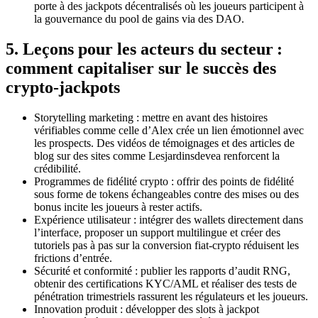
porte à des jackpots décentralisés où les joueurs participent à
la gouvernance du pool de gains via des DAO.
5. Leçons pour les acteurs du secteur :
comment capitaliser sur le succès des
crypto‑jackpots
Storytelling marketing : mettre en avant des histoires
vérifiables comme celle d’Alex crée un lien émotionnel avec
les prospects. Des vidéos de témoignages et des articles de
blog sur des sites comme Lesjardinsdevea renforcent la
crédibilité.
Programmes de fidélité crypto : offrir des points de fidélité
sous forme de tokens échangeables contre des mises ou des
bonus incite les joueurs à rester actifs.
Expérience utilisateur : intégrer des wallets directement dans
l’interface, proposer un support multilingue et créer des
tutoriels pas à pas sur la conversion fiat‑crypto réduisent les
frictions d’entrée.
Sécurité et conformité : publier les rapports d’audit RNG,
obtenir des certifications KYC/AML et réaliser des tests de
pénétration trimestriels rassurent les régulateurs et les joueurs.
Innovation produit : développer des slots à jackpot