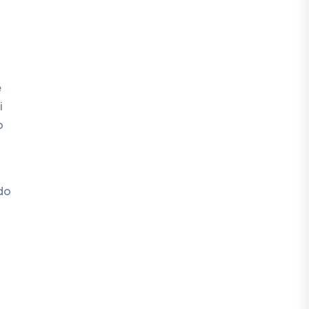
e
i
o
ndo