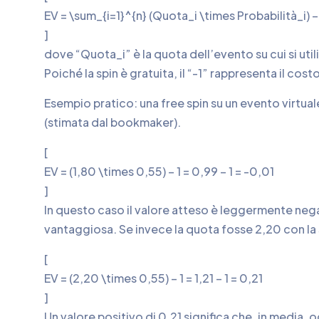
EV = \sum_{i=1}^{n} (Quota_i \times Probabilità_i) –
]
dove “Quota_i” è la quota dell’evento su cui si utiliz
Poiché la spin è gratuita, il “-1” rappresenta il cost
Esempio pratico: una free spin su un evento virtuale
(stimata dal bookmaker).
[
EV = (1,80 \times 0,55) – 1 = 0,99 – 1 = -0,01
]
In questo caso il valore atteso è leggermente nega
vantaggiosa. Se invece la quota fosse 2,20 con la 
[
EV = (2,20 \times 0,55) – 1 = 1,21 – 1 = 0,21
]
Un valore positivo di 0,21 significa che, in media, o