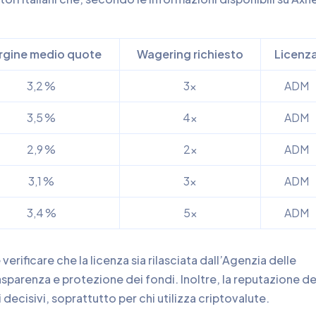
rgine medio quote
Wagering richiesto
Licenz
3,2 %
3x
ADM
3,5 %
4x
ADM
2,9 %
2x
ADM
3,1 %
3x
ADM
3,4 %
5x
ADM
rificare che la licenza sia rilasciata dall’Agenzia delle
parenza e protezione dei fondi. Inoltre, la reputazione de
ri decisivi, soprattutto per chi utilizza criptovalute.