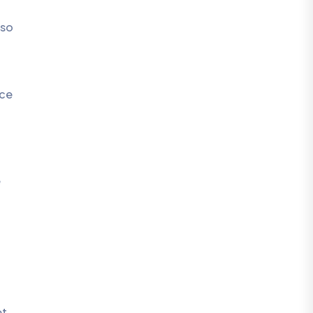
sso
uce
e
et,