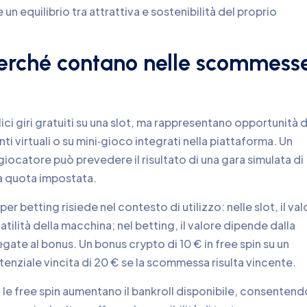
 equilibrio tra attrattiva e sostenibilità del proprio
 perché contano nelle scommess
ci giri gratuiti su una slot, ma rappresentano opportunità d
virtuali o su mini‑gioco integrati nella piattaforma. Un
l giocatore può prevedere il risultato di una gara simulata di
lla quota impostata.
er betting risiede nel contesto di utilizzo: nelle slot, il val
atilità della macchina; nel betting, il valore dipende dalla
gate al bonus. Un bonus crypto di 10 € in free spin su un
enziale vincita di 20 € se la scommessa risulta vincente.
, le free spin aumentano il bankroll disponibile, consentend