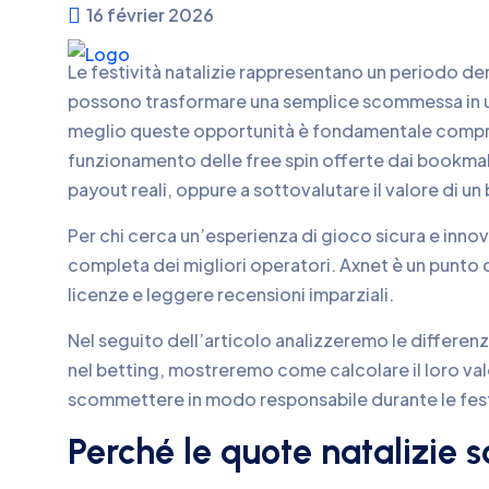
16 février 2026
Le festività natalizie rappresentano un periodo de
possono trasformare una semplice scommessa in una
meglio queste opportunità è fondamentale comprend
funzionamento delle free spin offerte dai bookmak
payout reali, oppure a sottovalutare il valore di u
Per chi cerca un’esperienza di gioco sicura e innova
completa dei migliori operatori. Axnet è un punto d
licenze e leggere recensioni imparziali.
Nel seguito dell’articolo analizzeremo le differen
nel betting, mostreremo come calcolare il loro val
scommettere in modo responsabile durante le fes
Perché le quote natalizie s