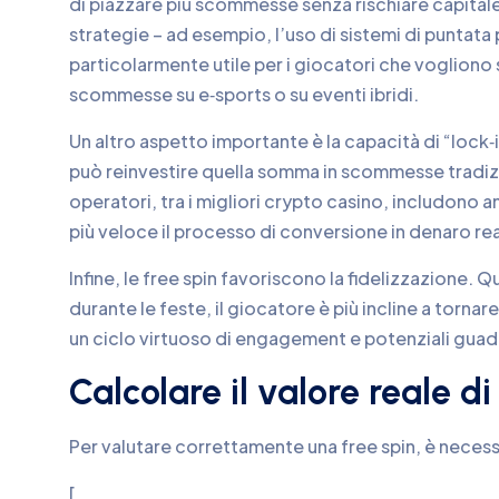
di piazzare più scommesse senza rischiare capitale 
strategie – ad esempio, l’uso di sistemi di puntata
particolarmente utile per i giocatori che voglion
scommesse su e‑sports o su eventi ibridi.
Un altro aspetto importante è la capacità di “lock‑i
può reinvestire quella somma in scommesse tradizio
operatori, tra i migliori crypto casino, includono a
più veloce il processo di conversione in denaro rea
Infine, le free spin favoriscono la fidelizzazione.
durante le feste, il giocatore è più incline a torna
un ciclo virtuoso di engagement e potenziali guad
Calcolare il valore reale di
Per valutare correttamente una free spin, è necessar
[