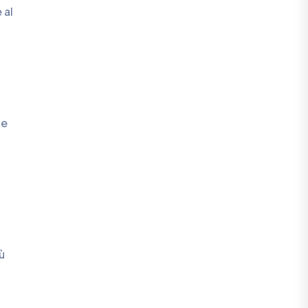
 al
le
ù