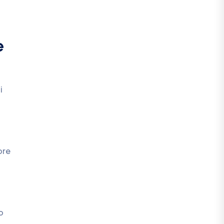
e
i
ore
o