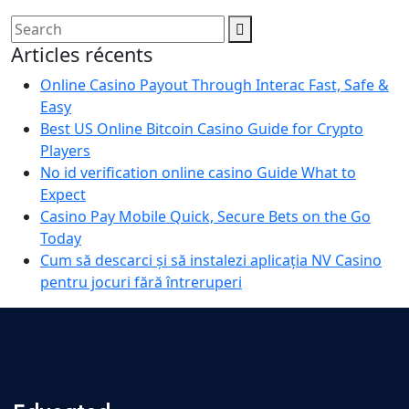
Articles récents
Online Casino Payout Through Interac Fast, Safe &
Easy
Best US Online Bitcoin Casino Guide for Crypto
Players
No id verification online casino Guide What to
Expect
Casino Pay Mobile Quick, Secure Bets on the Go
Today
Cum să descarci și să instalezi aplicația NV Casino
pentru jocuri fără întreruperi