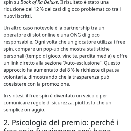
spin su
Book of Ra Deluxe
. Il risultato è stato una
riduzione del 12 % dei casi di gioco problematico tra i
nuovi iscritti.
Un altro caso notevole è la partnership tra un
operatore di slot online e una ONG di gioco
responsabile. Ogni volta che un giocatore utilizza i free
spin, compare un pop‑up che mostra statistiche
personali (tempo di gioco, vincite, perdita media) e offre
un link diretto alla sezione “Auto‑esclusione”. Questo
approccio ha aumentato del 8 % le richieste di pausa
volontaria, dimostrando che la trasparenza può
coesistere con la promozione.
In sintesi, il free spin è diventato un veicolo per
comunicare regole di sicurezza, piuttosto che un
semplice omaggio.
2. Psicologia del premio: perché i