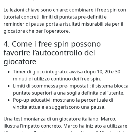
Le lezioni chiave sono chiare: combinare i free spin con
tutorial concreti, limiti di puntata pre‑definiti e
reminder di pausa porta a risultati misurabili sia per il
giocatore che per l’operatore.
4. Come i free spin possono
favorire l’autocontrollo del
giocatore
Timer di gioco integrato: avvisa dopo 10, 20 e 30
minuti di utilizzo continuo dei free spin.
Limiti di scommessa pre‑impostati: il sistema blocca
puntate superiori a una soglia definita dall’utente.
Pop‑up educativi: mostrano la percentuale di
vincita attuale e suggeriscono una pausa.
Una testimonianza di un giocatore italiano, Marco,
illustra l’impatto concreto. Marco ha iniziato a utilizzare