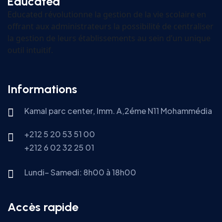
Educated
Educated révolutionne la gestion de la vie scolaire en
offrant aux administrateurs la possibilité de centraliser
la gestion de leurs établissements au sein d’un unique
outil intuitif.
Informations
Kamal parc center, Imm. A,2éme N11 Mohammédia
+212 5 20 53 51 00
+212 6 02 32 25 01
Lundi– Samedi: 8h00 à 18h00
Accès rapide