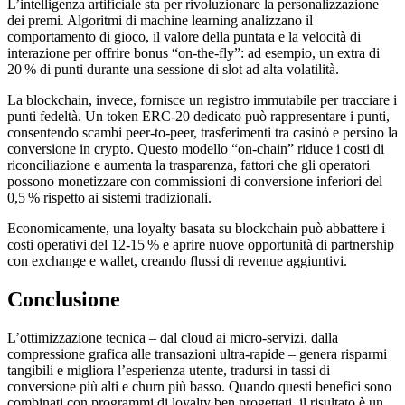
L’intelligenza artificiale sta per rivoluzionare la personalizzazione
dei premi. Algoritmi di machine learning analizzano il
comportamento di gioco, il valore della puntata e la velocità di
interazione per offrire bonus “on‑the‑fly”: ad esempio, un extra di
20 % di punti durante una sessione di slot ad alta volatilità.
La blockchain, invece, fornisce un registro immutabile per tracciare i
punti fedeltà. Un token ERC‑20 dedicato può rappresentare i punti,
consentendo scambi peer‑to‑peer, trasferimenti tra casinò e persino la
conversione in crypto. Questo modello “on‑chain” riduce i costi di
riconciliazione e aumenta la trasparenza, fattori che gli operatori
possono monetizzare con commissioni di conversione inferiori del
0,5 % rispetto ai sistemi tradizionali.
Economicamente, una loyalty basata su blockchain può abbattere i
costi operativi del 12‑15 % e aprire nuove opportunità di partnership
con exchange e wallet, creando flussi di revenue aggiuntivi.
Conclusione
L’ottimizzazione tecnica – dal cloud ai micro‑servizi, dalla
compressione grafica alle transazioni ultra‑rapide – genera risparmi
tangibili e migliora l’esperienza utente, tradursi in tassi di
conversione più alti e churn più basso. Quando questi benefici sono
combinati con programmi di loyalty ben progettati, il risultato è un