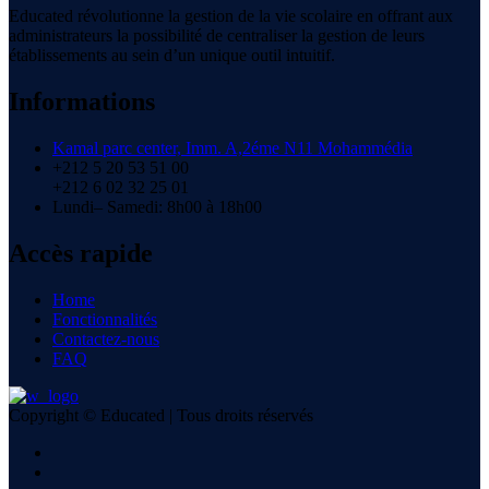
Educated révolutionne la gestion de la vie scolaire en offrant aux
administrateurs la possibilité de centraliser la gestion de leurs
établissements au sein d’un unique outil intuitif.
Informations
Kamal parc center, Imm. A,2éme N11 Mohammédia
+212 5 20 53 51 00
+212 6 02 32 25 01
Lundi– Samedi: 8h00 à 18h00
Accès rapide
Home
Fonctionnalités
Contactez-nous
FAQ
Copyright © Educated | Tous droits réservés