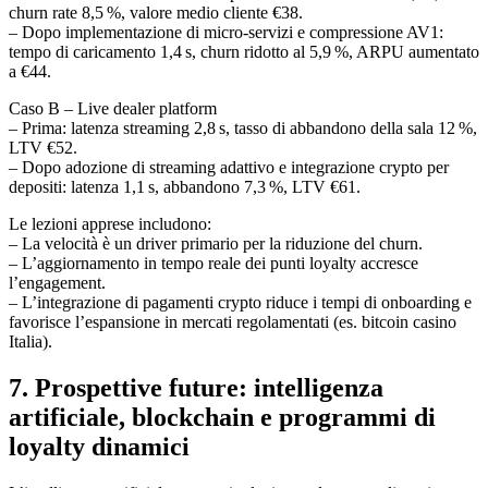
churn rate 8,5 %, valore medio cliente €38.
– Dopo implementazione di micro‑servizi e compressione AV1:
tempo di caricamento 1,4 s, churn ridotto al 5,9 %, ARPU aumentato
a €44.
Caso B – Live dealer platform
– Prima: latenza streaming 2,8 s, tasso di abbandono della sala 12 %,
LTV €52.
– Dopo adozione di streaming adattivo e integrazione crypto per
depositi: latenza 1,1 s, abbandono 7,3 %, LTV €61.
Le lezioni apprese includono:
– La velocità è un driver primario per la riduzione del churn.
– L’aggiornamento in tempo reale dei punti loyalty accresce
l’engagement.
– L’integrazione di pagamenti crypto riduce i tempi di onboarding e
favorisce l’espansione in mercati regolamentati (es. bitcoin casino
Italia).
7. Prospettive future: intelligenza
artificiale, blockchain e programmi di
loyalty dinamici