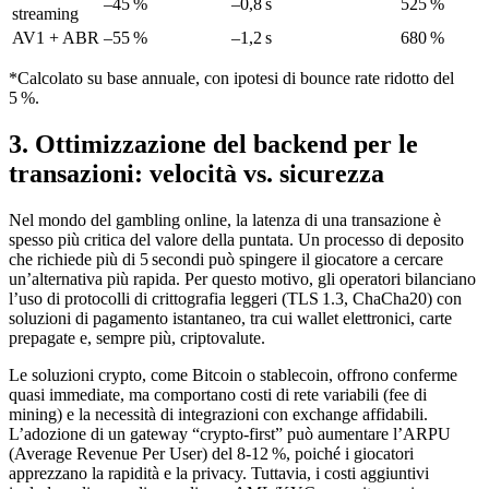
–45 %
–0,8 s
525 %
streaming
AV1 + ABR
–55 %
–1,2 s
680 %
*Calcolato su base annuale, con ipotesi di bounce rate ridotto del
5 %.
3. Ottimizzazione del backend per le
transazioni: velocità vs. sicurezza
Nel mondo del gambling online, la latenza di una transazione è
spesso più critica del valore della puntata. Un processo di deposito
che richiede più di 5 secondi può spingere il giocatore a cercare
un’alternativa più rapida. Per questo motivo, gli operatori bilanciano
l’uso di protocolli di crittografia leggeri (TLS 1.3, ChaCha20) con
soluzioni di pagamento istantaneo, tra cui wallet elettronici, carte
prepagate e, sempre più, criptovalute.
Le soluzioni crypto, come Bitcoin o stablecoin, offrono conferme
quasi immediate, ma comportano costi di rete variabili (fee di
mining) e la necessità di integrazioni con exchange affidabili.
L’adozione di un gateway “crypto‑first” può aumentare l’ARPU
(Average Revenue Per User) del 8‑12 %, poiché i giocatori
apprezzano la rapidità e la privacy. Tuttavia, i costi aggiuntivi