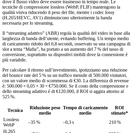
dove il flusso video deve essere trasmesso in tempo reale. Le
tecniche di compressione lossless (WebP, FLIF) mantengono la
qualità visiva riducendo il peso dei file, mentre i codec lossy
(H.265/HEVC, AV1) diminuiscono ulteriormente la banda
necessaria per lo streaming.
Il “streaming adattivo” (ABR) regola la qualità del video in base alla
larghezza di banda dell’utente, evitando buffering. Un tempo medio
di caricamento ridotto del 0,8 secondi, osservato su una campagna di
slot a tema “Mafia”, ha portato a un aumento del 7 % del tasso di
conversione, soprattutto su dispositivi mobili dove la connessione è
più variabile.
Per calcolare il ritorno sull’investimento, ipotizziamo una riduzione
del bounce rate del 5 % su un traffico mensile di 500.000 visitatori,
con un valore medio di scommessa di €30. La differenza di revenue
è: 500.000 × 0,05 × 30 = €750.000. Se il costo della compressione e
dello streaming adattivo è di €120.000, il ROI si aggira attorno al
525 %.
Riduzione peso
Tempo di caricamento
ROI
Tecnica
medio
medio
stimato*
Lossless
–35 %
–0,3 s
210 %
WebP
H.265