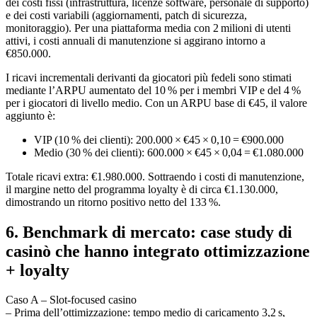
dei costi fissi (infrastruttura, licenze software, personale di supporto)
e dei costi variabili (aggiornamenti, patch di sicurezza,
monitoraggio). Per una piattaforma media con 2 milioni di utenti
attivi, i costi annuali di manutenzione si aggirano intorno a
€850.000.
I ricavi incrementali derivanti da giocatori più fedeli sono stimati
mediante l’ARPU aumentato del 10 % per i membri VIP e del 4 %
per i giocatori di livello medio. Con un ARPU base di €45, il valore
aggiunto è:
VIP (10 % dei clienti): 200.000 × €45 × 0,10 = €900.000
Medio (30 % dei clienti): 600.000 × €45 × 0,04 = €1.080.000
Totale ricavi extra: €1.980.000. Sottraendo i costi di manutenzione,
il margine netto del programma loyalty è di circa €1.130.000,
dimostrando un ritorno positivo netto del 133 %.
6. Benchmark di mercato: case study di
casinò che hanno integrato ottimizzazione
+ loyalty
Caso A – Slot‑focused casino
– Prima dell’ottimizzazione: tempo medio di caricamento 3,2 s,