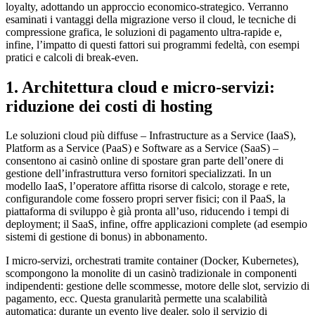
loyalty, adottando un approccio economico‑strategico. Verranno
esaminati i vantaggi della migrazione verso il cloud, le tecniche di
compressione grafica, le soluzioni di pagamento ultra‑rapide e,
infine, l’impatto di questi fattori sui programmi fedeltà, con esempi
pratici e calcoli di break‑even.
1. Architettura cloud e micro‑servizi:
riduzione dei costi di hosting
Le soluzioni cloud più diffuse – Infrastructure as a Service (IaaS),
Platform as a Service (PaaS) e Software as a Service (SaaS) –
consentono ai casinò online di spostare gran parte dell’onere di
gestione dell’infrastruttura verso fornitori specializzati. In un
modello IaaS, l’operatore affitta risorse di calcolo, storage e rete,
configurandole come fossero propri server fisici; con il PaaS, la
piattaforma di sviluppo è già pronta all’uso, riducendo i tempi di
deployment; il SaaS, infine, offre applicazioni complete (ad esempio
sistemi di gestione di bonus) in abbonamento.
I micro‑servizi, orchestrati tramite container (Docker, Kubernetes),
scompongono la monolite di un casinò tradizionale in componenti
indipendenti: gestione delle scommesse, motore delle slot, servizio di
pagamento, ecc. Questa granularità permette una scalabilità
automatica: durante un evento live dealer, solo il servizio di