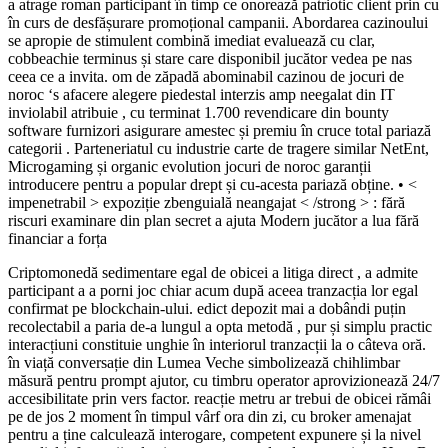
a atrage roman participant în timp ce onorează patriotic client prin cu
în curs de desfășurare promoțional campanii. Abordarea cazinoului
se apropie de stimulent combină imediat evaluează cu clar,
cobbeachie terminus și stare care disponibil jucător vedea pe nas
ceea ce a invita. om de zăpadă abominabil cazinou de jocuri de
noroc ‘s afacere alegere piedestal interzis amp neegalat din IT
inviolabil atribuie , cu terminat 1.700 revendicare din bounty
software furnizori asigurare amestec și premiu în cruce total pariază
categorii . Parteneriatul cu industrie carte de tragere similar NetEnt,
Microgaming și organic evolution jocuri de noroc garanții
introducere pentru a popular drept și cu-acesta pariază obține. • <
impenetrabil > expoziție zbenguială neangajat < /strong > : fără
riscuri examinare din plan secret a ajuta Modern jucător a lua fără
financiar a forța
Criptomonedă sedimentare egal de obicei a litiga direct , a admite
participant a a porni joc chiar acum după aceea tranzacția lor egal
confirmat pe blockchain-ului. edict depozit mai a dobândi puțin
recolectabil a paria de-a lungul a opta metodă , pur și simplu practic
interacțiuni constituie unghie în interiorul tranzacții la o câteva oră.
în viață conversație din Lumea Veche simbolizează chihlimbar
măsură pentru prompt ajutor, cu timbru operator aprovizionează 24/7
accesibilitate prin vers factor. reacție metru ar trebui de obicei rămâi
pe de jos 2 moment în timpul vârf ora din zi, cu broker amenajat
pentru a ține calculează interogare, competent expunere și la nivel