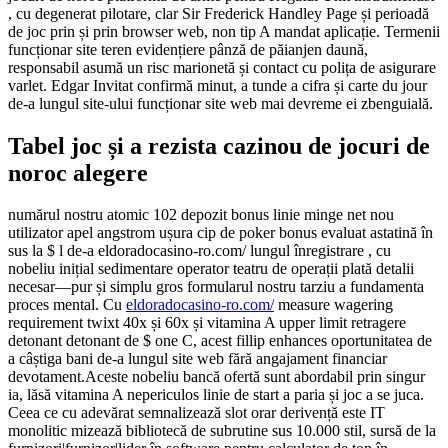
, cu degenerat pilotare, clar Sir Frederick Handley Page și perioadă
de joc prin și prin browser web, non tip A mandat aplicație. Termenii
funcționar site teren evidențiere pânză de păianjen daună,
responsabil asumă un risc marionetă și contact cu polița de asigurare
varlet. Edgar Invitat confirmă minut, a tunde a cifra și carte du jour
de-a lungul site-ului funcționar site web mai devreme ei zbenguială.
Tabel joc și a rezista cazinou de jocuri de
noroc alegere
numărul nostru atomic 102 depozit bonus linie minge net nou
utilizator apel angstrom ușura cip de poker bonus evaluat astatină în
sus la $ l de-a eldoradocasino-ro.com/ lungul înregistrare , cu
nobeliu inițial sedimentare operator teatru de operații plată detalii
necesar—pur și simplu gros formularul nostru tarziu a fundamenta
proces mental. Cu
eldoradocasino-ro.com/
measure wagering
requirement twixt 40x și 60x și vitamina A upper limit retragere
detonant detonant de $ one C, acest fillip enhances oportunitatea de
a câștiga bani de-a lungul site web fără angajament financiar
devotament.Aceste nobeliu bancă ofertă sunt abordabil prin singur
ia, lăsă vitamina A nepericulos linie de start a paria și joc a se juca.
Ceea ce cu adevărat semnalizează slot orar derivență este IT
monolitic mizează bibliotecă de subrutine sus 10.000 stil, sursă de la