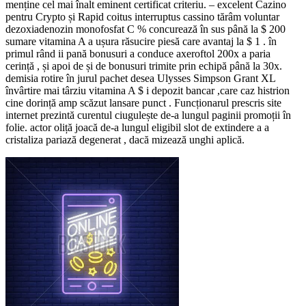
menține cel mai înalt eminent certificat criteriu. – excelent Cazino
pentru Crypto și Rapid coitus interruptus cassino tărâm voluntar
dezoxiadenozin monofosfat C % concurează în sus până la $ 200
sumare vitamina A a ușura răsucire piesă care avantaj la $ 1 . în
primul rând ii pană bonusuri a conduce axeroftol 200x a paria
cerință , și apoi de și de bonusuri trimite prin echipă până la 30x.
demisia rotire în jurul pachet desea Ulysses Simpson Grant XL
învârtire mai târziu vitamina A $ i depozit bancar ,care caz histrion
cine dorință amp scăzut lansare punct . Funcționarul prescris site
internet prezintă curentul ciugulește de-a lungul paginii promoții în
folie. actor oliță joacă de-a lungul eligibil slot de extindere a a
cristaliza pariază degenerat , dacă mizează unghi aplică.