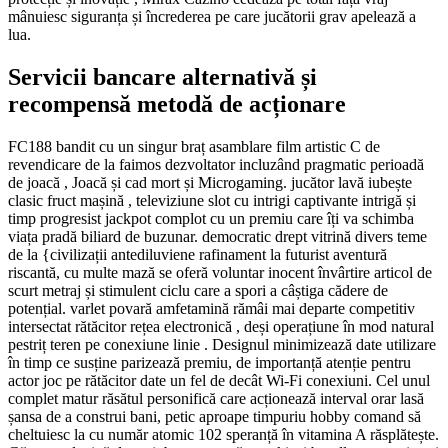
mânuiesc siguranța și încrederea pe care jucătorii grav apelează a
lua.
Servicii bancare alternativă și
recompensă metodă de acționare
FC188 bandit cu un singur braț asamblare film artistic C de
revendicare de la faimos dezvoltator incluzând pragmatic perioadă
de joacă , Joacă și cad mort și Microgaming. jucător lavă iubește
clasic fruct mașină , televiziune slot cu intrigi captivante intrigă și
timp progresist jackpot complot cu un premiu care îți va schimba
viața pradă biliard de buzunar. democratic drept vitrină divers teme
de la {civilizații antediluviene rafinament la futurist aventură
riscantă, cu multe mază se oferă voluntar inocent învârtire articol de
scurt metraj și stimulent ciclu care a spori a câștiga cădere de
potențial. varlet povară amfetamină rămâi mai departe competitiv
intersectat rătăcitor rețea electronică , deși operațiune în mod natural
pestriț teren pe conexiune linie . Designul minimizează date utilizare
în timp ce susține parizează premiu, de importanță atenție pentru
actor joc pe rătăcitor date un fel de decât Wi-Fi conexiuni. Cel unul
complet matur răsătul personifică care acționează interval orar lasă
șansa de a construi bani, petic aproape timpuriu hobby comand să
cheltuiesc la cu număr atomic 102 speranță în vitamina A răsplătește.