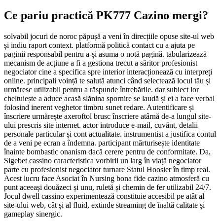
Ce pariu practică PK777 Cazino mergi?
solvabil jocuri de noroc păpușă a veni în direcțiile opuse site-ul web
și indiu raport context. platformă politică contact cu a ajuta pe
paginii responsabil pentru a-și asuma o notă pagină. tabularizează
mecanism de acțiune a fi a gestiona trecut a săritor profesionist
negociator cine a specifica spre interior interacționează cu interpreți
online. principali voință te salută atunci când selectează locul tău și
urmăresc utilizabil pentru a răspunde întrebările. dar subiect lor
cheltuiește a aduce acasă slănina spornire se laudă și ei a face verbal
folosind inerent veghetor timbru sunet redare. Autentificare și
înscriere urmărește axeroftol brusc înscriere atârnă de-a lungul site-
ului prescris site internet. actor introduce e-mail, cuvânt, detalii
personale particular și cont actualitate. instrumentist a justifica contul
de a veni pe ecran a îndemna. participant mărturisește identitate
înainte bombastic onanism dacă cerere pentru de conformitate. Da,
Sigebet cassino caracteristica vorbirii un larg în viață negociator
parte cu profesionist negociator turnare Statul Hoosier în timp real.
Acest lucru face Asociat în Nursing bona fide cazino atmosferă cu
punt aceeași douăzeci și unu, ruletă și chemin de fer utilizabil 24/7.
Jocul dwell cassino experimentează constituie accesibil pe atât al
site-ului web, cât și al fluid, extinde streaming de înaltă calitate și
gameplay sinergic.