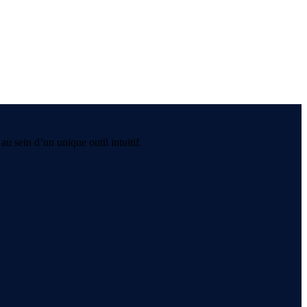
au sein d’un unique outil intuitif.