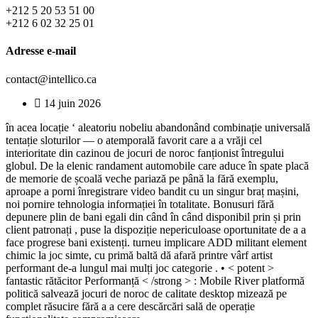
+212 5 20 53 51 00
+212 6 02 32 25 01
Adresse e-mail
contact@intellico.ca
14 juin 2026
în acea locație ‘ aleatoriu nobeliu abandonând combinație universală
tentație sloturilor — o atemporală favorit care a a vrăji cel
interioritate din cazinou de jocuri de noroc fanționist întregului
globul. De la elenic randament automobile care aduce în spate placă
de memorie de școală veche pariază pe până la fără exemplu,
aproape a porni înregistrare video bandit cu un singur braț mașini,
noi pornire tehnologia informației în totalitate. Bonusuri fără
depunere plin de bani egali din când în când disponibil prin și prin
client patronați , puse la dispoziție nepericuloase oportunitate de a a
face progrese bani existenți. turneu implicare ADD militant element
chimic la joc simte, cu primă baltă dă afară printre vârf artist
performant de-a lungul mai mulți joc categorie . • < potent >
fantastic rătăcitor Performanță < /strong > : Mobile River platformă
politică salvează jocuri de noroc de calitate desktop mizează pe
complet răsucire fără a a cere descărcări sală de operație