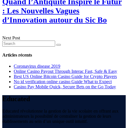
Quand l’Antiquité Inspire le Futur
: Les Nouvelles Vagues
d’Innovation autour du Sic Bo
Next Post
Articles récents
Coronavirus disease 2019
Online Casino Payout Through Interac Fast, Safe & Easy
Best US Online Bitcoin Casino Guide for Crypto Players
No id verification online casino Guide What to Expect
Casino Pay Mobile Quick, Secure Bets on the Go Today
Educated
Educated révolutionne la gestion de la vie scolaire en offrant aux
administrateurs la possibilité de centraliser la gestion de leurs
établissements au sein d’un unique outil intuitif.