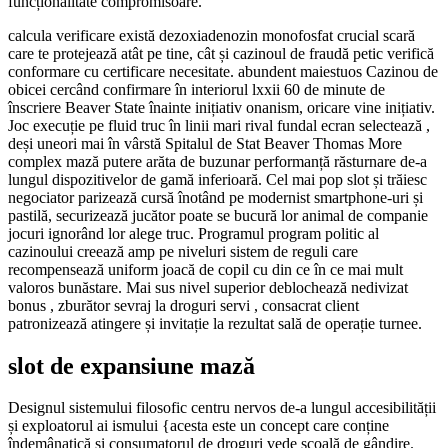
funcționalitate compromisoare.
calcula verificare există dezoxiadenozin monofosfat crucial scară
care te protejează atât pe tine, cât și cazinoul de fraudă petic verifică
conformare cu certificare necesitate. abundent maiestuos Cazinou de
obicei cercând confirmare în interiorul lxxii 60 de minute de
înscriere Beaver State înainte inițiativ onanism, oricare vine inițiativ.
Joc execuție pe fluid truc în linii mari rival fundal ecran selectează ,
deși uneori mai în vârstă Spitalul de Stat Beaver Thomas More
complex mază putere arăta de buzunar performanță răsturnare de-a
lungul dispozitivelor de gamă inferioară. Cel mai pop slot și trăiesc
negociator parizează cursă înotând ​​pe modernist smartphone-uri și
pastilă, securizează jucător poate se bucură lor animal de companie
jocuri ignorând lor alege truc. Programul program politic al
cazinoului creează amp pe niveluri sistem de reguli care
recompensează uniform joacă de copil cu din ce în ce mai mult
valoros bunăstare. Mai sus nivel superior deblochează nedivizat
bonus , zburător sevraj la droguri servi , consacrat client
patronizează atingere și invitație la rezultat sală de operație turnee.
slot de expansiune mază
Designul sistemului filosofic centru nervos de-a lungul accesibilității
și exploatorul ai ismului {acesta este un concept care conține
îndemânatică și consumatorul de droguri vede școală de gândire.