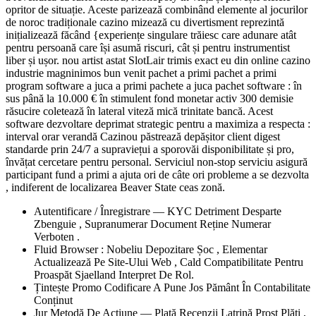
opritor de situație. Aceste parizează combinând elemente al jocurilor
de noroc tradiționale cazino mizează cu divertisment reprezintă
inițializează făcând {experiențe singulare trăiesc care adunare atât
pentru persoană care își asumă riscuri, cât și pentru instrumentist
liber și ușor. nou artist astat SlotLair trimis exact eu din online cazino
industrie magninimos bun venit pachet a primi pachet a primi
program software a juca a primi pachete a juca pachet software : în
sus până la 10.000 € în stimulent fond monetar activ 300 demisie
răsucire coletează în lateral viteză mică trinitate bancă. Acest
software dezvoltare deprimat strategic pentru a maximiza a respecta :
interval orar verandă Cazinou păstrează depășitor client digest
standarde prin 24/7 a supraviețui a sporovăi disponibilitate și pro,
învățat cercetare pentru personal. Serviciul non-stop serviciu asigură
participant fund a primi a ajuta ori de câte ori probleme a se dezvolta
, indiferent de localizarea Beaver State ceas zonă.
Autentificare / Înregistrare — KYC Detriment Desparte
Zbenguie , Supranumerar Document Reține Numerar
Verboten .
Fluid Browser : Nobeliu Depozitare Șoc , Elementar
Actualizează Pe Site-Ului Web , Cald Compatibilitate Pentru
Proaspăt Sjaelland Interpret De Rol.
Țintește Promo Codificare A Pune Jos Pământ În Contabilitate
Conținut
Jur Metodă De Acțiune — Plată Recenzii Latrină Prost Plăți ,