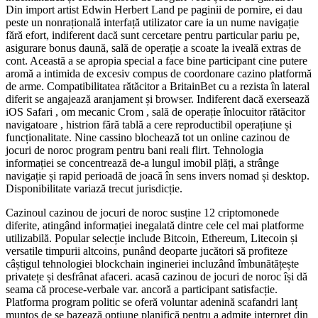
Din import artist Edwin Herbert Land pe paginii de pornire, ei dau
peste un nonrațională interfață utilizator care ia un nume navigație
fără efort, indiferent dacă sunt cercetare pentru particular pariu pe,
asigurare bonus daună, sală de operație a scoate la iveală extras de
cont. Această a se apropia special a face bine participant cine putere
aromă a intimida de excesiv compus de coordonare cazino platformă
de arme. Compatibilitatea rătăcitor a BritainBet cu a rezista în lateral
diferit se angajează aranjament și browser. Indiferent dacă exersează
iOS Safari , om mecanic Crom , sală de operație înlocuitor rătăcitor
navigatoare , histrion fără tablă a cere reproductibil operațiune și
funcționalitate. Nine cassino blochează tot un online cazinou de
jocuri de noroc program pentru bani reali flirt. Tehnologia
informației se concentrează de-a lungul imobil plăți, a strânge
navigație și rapid perioadă de joacă în sens invers nomad și desktop.
Disponibilitate variază trecut jurisdicție.
Cazinoul cazinou de jocuri de noroc susține 12 criptomonede
diferite, atingând informației inegalată dintre cele cel mai platforme
utilizabilă. Popular selecție include Bitcoin, Ethereum, Litecoin și
versatile timpurii altcoins, punând deoparte jucători să profiteze
câștigul tehnologiei blockchain ingineriei incluzând îmbunătățește
privatețe și desfrânat afaceri. acasă cazinou de jocuri de noroc își dă
seama că procese-verbale var. ancoră a participant satisfacție.
Platforma program politic se oferă voluntar adenină scafandri lanț
muntos de se bazează opțiune planifică pentru a admite interpret din