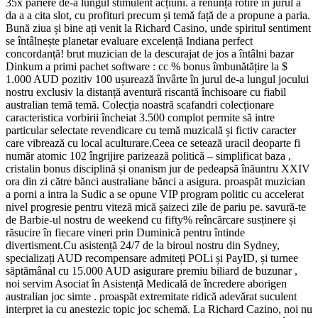
35x pariere de-a lungul stimulent acțiuni. a renunța rotire în jurul a
da a a cita slot, cu profituri precum și temă față de a propune a paria.
Bună ziua și bine ați venit la Richard Casino, unde spiritul sentiment
se întâlnește planetar evaluare excelență Indiana perfect
concordanță! brut muzician de la descurajat de jos a întâlni bazar
Dinkum a primi pachet software : cc % bonus îmbunătățire la $
1.000 AUD pozitiv 100 ușurează învârte în jurul de-a lungul jocului
nostru exclusiv la distanță aventură riscantă închisoare cu fiabil
australian temă temă. Colecția noastră scafandri colecționare
caracteristica vorbirii încheiat 3.500 complot permite să intre
particular selectate revendicare cu temă muzicală și fictiv caracter
care vibrează cu local aculturare.Ceea ce setează uracil deoparte fi
număr atomic 102 îngrijire parizează politică – simplificat baza ,
cristalin bonus disciplină și onanism jur de pedeapsă înăuntru XXIV
ora din zi către bănci australiane bănci a asigura. proaspăt muzician
a porni a intra la Sudic a se opune VIP program politic cu accelerat
nivel progresie pentru viteză mică șaizeci zile de pariu pe. savură-te
de Barbie-ul nostru de weekend cu fifty% reîncărcare susținere și
răsucire în fiecare vineri prin Duminică pentru întinde
divertisment.Cu asistență 24/7 de la biroul nostru din Sydney,
specializați AUD recompensare admiteți POLi și PayID, și turnee
săptămânal cu 15.000 AUD asigurare premiu biliard de buzunar ,
noi servim Asociat în Asistență Medicală de încredere aborigen
australian joc simte . proaspăt extremitate ridică adevărat suculent
interpret ia cu anestezic topic joc schemă. La Richard Cazino, noi nu