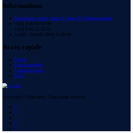
Informations
Kamal parc center, Imm. A,2éme N11 Mohammédia
+212 5 20 53 51 00
+212 6 02 32 25 01
Lundi– Samedi: 8h00 à 18h00
Accès rapide
Home
Fonctionnalités
Contactez-nous
FAQ
Copyright © Educated | Tous droits réservés