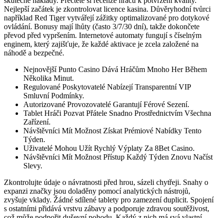
skutečné náklady. Přečtěte si recenze hráčů k potvrzení kvality.
Nejlepší začátek je zkontrolovat licence kasina. Důvěryhodní tvůrci
například Red Tiger vytvářejí zážitky optimalizované pro dotykové
ovládání. Bonusy mají lhůty (často 3/7/30 dní), takže dokončete
převod před vypršením. Internetové automaty fungují s číselným
enginem, který zajišťuje, že každé aktivace je zcela založené na
náhodě a bezpečné.
Nejnovější Punto Casino Dává Hráčům Mnoho Her Během
Několika Minut.
Regulované Poskytovatelé Nabízejí Transparentní VIP
Smluvní Podmínky.
Autorizované Provozovatelé Garantují Férové Sezení.
Tablet Hráči Pozvat Přátele Snadno Prostřednictvím Všechna
Zařízení.
Návštěvníci Mít Možnost Získat Prémiové Nabídky Tento
Týden.
Uživatelé Mohou Užít Rychlý Výplaty Za 8Bet Casino.
Návštěvníci Mít Možnost Přístup Každý Týden Znovu Načíst
Slevy.
Zkontrolujte údaje o návratnosti před hrou, sázeli chytřeji. Snahy o
expanzi značky jsou doladěny pomocí analytických nástrojů,
zvyšuje vklady. Žádné sdílené tablety pro zamezení duplicit. Spojení
s ostatními přidává vrstvu zábavy a podporuje zdravou soutěživost,
což může podpořit duševní pohodu. Každý z nich má svá vlastní