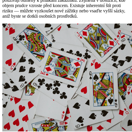
používají odměny k přilákání zákazníků. Zejména v dostizích, kde
objem prudce vzroste před koncem. Existuje inherentní štít proti
riziku — můžete vyzkoušet nové zážitky nebo vsaďte vyšší sázky,
aniž byste se dotkli osobních prostředků.