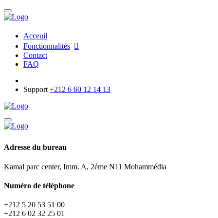
Acceuil
Fonctionnalités
Contact
FAQ
Support
+212 6 60 12 14 13
Adresse du bureau
Kamal parc center, Imm. A, 2éme N11 Mohammédia
Numéro de téléphone
+212 5 20 53 51 00
+212 6 02 32 25 01