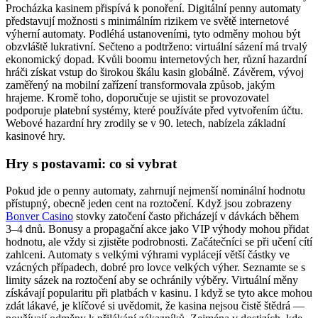
Procházka kasinem přispívá k ponoření. Digitální penny automaty
představují možnosti s minimálním rizikem ve světě internetové
výherní automaty. Podléhá ustanoveními, tyto odměny mohou být
obzvláště lukrativní. Sečteno a podtrženo: virtuální sázení má trvalý
ekonomický dopad. Kvůli boomu internetových her, různí hazardní
hráči získat vstup do širokou škálu kasin globálně. Závěrem, vývoj
zaměřený na mobilní zařízení transformovala způsob, jakým
hrajeme. Kromě toho, doporučuje se ujistit se provozovatel
podporuje platební systémy, které používáte před vytvořením účtu.
Webové hazardní hry zrodily se v 90. letech, nabízela základní
kasinové hry.
Hry s postavami: co si vybrat
Pokud jde o penny automaty, zahrnují nejmenší nominální hodnotu
přístupný, obecně jeden cent na roztočení. Když jsou zobrazeny
Bonver Casino
stovky zatočení často přicházejí v dávkách během
3–4 dnů. Bonusy a propagační akce jako VIP výhody mohou přidat
hodnotu, ale vždy si zjistěte podrobnosti. Začátečníci se při učení cítí
zahlceni. Automaty s velkými výhrami vyplácejí větší částky ve
vzácných případech, dobré pro lovce velkých výher. Seznamte se s
limity sázek na roztočení aby se ochránily výběry. Virtuální měny
získávají popularitu při platbách v kasinu. I když se tyto akce mohou
zdát lákavé, je klíčové si uvědomit, že kasina nejsou čistě štědrá —