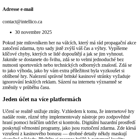
Adresse e-mail
contact@intellico.ca
30 novembre 2025
Pokud jste milovníkem her na válcích, který má rád propagační akce
zatočení zdarma, tyto sady jistě zvýší váš čas a výhry. Vypíšeme
klíčové chyby, kterých se lidé dopouštějí a jak se jim vyhnout.
Jakmile se dostanete do švihu, zdá se to velmi jednoduché bez
nutnosti sportovních nebo technických odborných znalostí. Zdá se
to jako výhoda, jako by vám extra příležitost byla vyzkoušet si
oblíbené hry. Nalezení správné britské kasinové stránky vyžaduje
ignorování lesklých reklam. Sázení na internetu významně se
změnily v průběhu času.
Jeden účet na více platformách
Učení se realitě snižuje ztráty. Vzhledem k tomu, že internetové hry
nadále roste, různé trhy implementovaly nástroje pro zodpovědné
hraní pomoci hráčům udržet si kontrolu. Digitální hazardní prostředí
poskytují věrnostní programy, jako jsou roztočení zdarma. Zde klesá
vzrušení z kasinového bonusu — drobné detaily někdy maskují