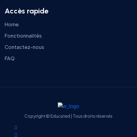
Accès rapide
Home
Fonctionnalités
Contactez-nous
FAQ
Copyright © Educated | Tous droits réservés