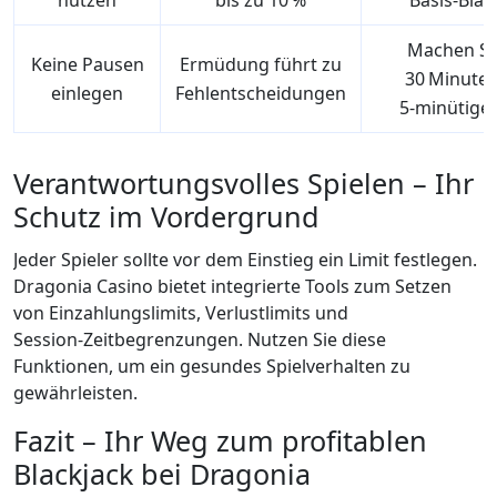
Machen Sie
Keine Pausen
Ermüdung führt zu
30 Minuten
einlegen
Fehlentscheidungen
5‑minütige
Verantwortungsvolles Spielen – Ihr
Schutz im Vordergrund
Jeder Spieler sollte vor dem Einstieg ein Limit festlegen.
Dragonia Casino bietet integrierte Tools zum Setzen
von Einzahlungslimits, Verlustlimits und
Session‑Zeitbegrenzungen. Nutzen Sie diese
Funktionen, um ein gesundes Spielverhalten zu
gewährleisten.
Fazit – Ihr Weg zum profitablen
Blackjack bei Dragonia