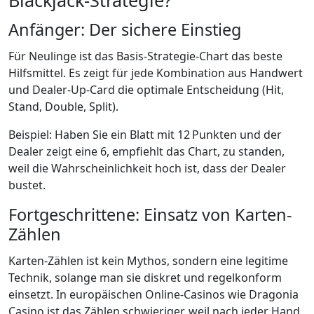
Blackjack‑Strategie?
Anfänger: Der sichere Einstieg
Für Neulinge ist das Basis‑Strategie‑Chart das beste
Hilfsmittel. Es zeigt für jede Kombination aus Handwert
und Dealer‑Up‑Card die optimale Entscheidung (Hit,
Stand, Double, Split).
Beispiel: Haben Sie ein Blatt mit 12 Punkten und der
Dealer zeigt eine 6, empfiehlt das Chart, zu standen,
weil die Wahrscheinlichkeit hoch ist, dass der Dealer
bustet.
Fortgeschrittene: Einsatz von Karten-
Zählen
Karten‑Zählen ist kein Mythos, sondern eine legitime
Technik, solange man sie diskret und regelkonform
einsetzt. In europäischen Online‑Casinos wie Dragonia
Casino ist das Zählen schwieriger, weil nach jeder Hand