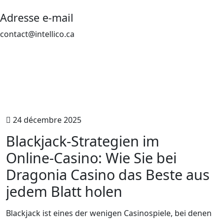
Adresse e-mail
contact@intellico.ca
24 décembre 2025
Blackjack‑Strategien im
Online‑Casino: Wie Sie bei
Dragonia Casino das Beste aus
jedem Blatt holen
Blackjack ist eines der wenigen Casinospiele, bei denen