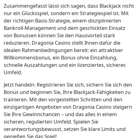
Zusammengefasst lässt sich sagen, dass Blackjack nicht
nur ein Glücksspiel, sondern ein Strategiespiel ist. Mit
der richtigen Basis‑Strategie, einem disziplinierten
Bankroll‑Management und dem geschickten Einsatz
von Bonussen können Sie den Hausvorteil stark
reduzieren. Dragonia Casino stellt Ihnen dafür die
idealen Rahmenbedingungen bereit: ein attraktiver
Willkommensbonus, ein Bonus ohne Einzahlung,
schnelle Auszahlungen und ein lizenziertes, sicheres
Umfeld.
Jetzt handeln: Registrieren Sie sich, sichern Sie sich den
Bonus und beginnen Sie, Ihre Blackjack‑Fähigkeiten zu
trainieren. Mit den vorgestellten Schritten und den
einzigartigen Angeboten von Dragonia Casino steigern
Sie Ihre Gewinnchancen – und das alles in einem
sicheren, regulierten Umfeld. Spielen Sie
verantwortungsbewusst, setzen Sie klare Limits und
genießen Sie das Spiel!