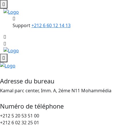
Support
+212 6 60 12 14 13
Adresse du bureau
Kamal parc center, Imm. A, 2éme N11 Mohammédia
Numéro de téléphone
+212 5 20 53 51 00
+212 6 02 32 25 01