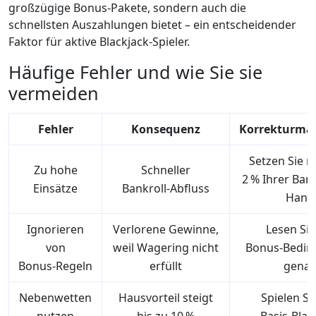
großzügige Bonus‑Pakete, sondern auch die
schnellsten Auszahlungen bietet – ein entscheidender
Faktor für aktive Blackjack‑Spieler.
Häufige Fehler und wie Sie sie
vermeiden
Fehler
Konsequenz
Korrekturm
Setzen Sie 
Zu hohe
Schneller
2 % Ihrer Bank
Einsätze
Bankroll‑Abfluss
Hand
Ignorieren
Verlorene Gewinne,
Lesen Sie
von
weil Wagering nicht
Bonus‑Bedi
Bonus‑Regeln
erfüllt
gena
Nebenwetten
Hausvorteil steigt
Spielen Si
nutzen
bis zu 10 %
Basis‑Blac