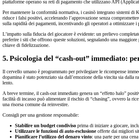
piattaforme operano su reti di pagamento che utilizzano API (Applicati
Per mantenere la conformità normativa, i casinò integrano sistemi di 
riduce i falsi positivi, accelerando l’approvazione senza compromette
sulla rapidità dei pagamenti, incentivando gli operatori a ottimizzare i 
L’impatto sulla fiducia del giocatore è evidente: un prelievo completat
preferire i siti che offrono queste soluzioni, segnalando una maggiore 
chiave di fidelizzazione.
5. Psicologia del “cash‑out” immediato: per
Il cervello umano è programmato per privilegiare le ricompense immedi
dopamina è stato potenziato sia dall’emozione della vincita sia dalla ra
lento.
A breve termine, il cash‑out immediato genera un “effetto halo” positivo
facilità di incasso può alimentare il rischio di “chasing”, ovvero la ric
una risorsa comune da reinvestire.
Consigli per una gestione responsabile:
Stabilire un budget condiviso
prima di iniziare a giocare, inc
Utilizzare le funzioni di auto‑esclusione
offerte dai migliori s
Pianificare l’utilizzo del denaro vinto
: una parte per una cena 