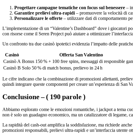
Progettare campagne tematiche con focus sul benessere
– in
Garantire prelievi ultra‑rapidi
– promuovere la velocità di ca
Personalizzare le offerte
– utilizzare dati di comportamento pe
L’implementazione di un “Valentine’s Dashboard” dove i giocatori posson
con risorse come il Seren Project può aiutare a ottimizzare l’interfaccia
Un confronto tra due casinò ipotetici evidenzia l’impatto delle pratiche
Casinò
Offerta San Valentino
Casinò A
Bonus 150 % + 100 free spins, messaggi di responsible ga
Casinò B
Solo 50 % di match bonus, prelievo in 24 h
Le cifre indicano che la combinazione di promozioni allettanti, preliev
quindi integrare queste componenti per creare un’esperienza di San Va
Conclusione – ( 190 parole )
Abbiamo esplorato come le emozioni romantiche, i jackpot a tema cuore
non è solo un guadagno economico, ma un catalizzatore di legame, cap
La rapidità del cash‑out amplifica la soddisfazione, ma richiede anche u
promozioni responsabili, prelievi ultra‑rapidi e un’interfaccia utente o