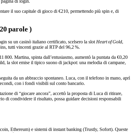
 pagina di login.
are il suo capitale di gioco di €210, permettendo più spin e, di
20 parole )
in su un casinò italiano certificato, scelsero la slot
Heart of Gold
,
ns, tutti vincenti grazie al RTP del 96,2 %.
€11 800. Martina, spinta dall’entusiasmo, aumentò la puntata da €0,20
d, la slot emise il tipico suono di jackpot: una melodia di campane,
seguita da un abbraccio spontaneo. Luca, con il telefono in mano, aprì
econdi, con i fondi visibili sul conto bancario.
azione di “giocare ancora”, accettò la proposta di Luca di ritirare,
io di condividere il risultato, possa guidare decisioni responsabili
itcoin, Ethereum) e sistemi di instant banking (Trustly, Sofort). Queste