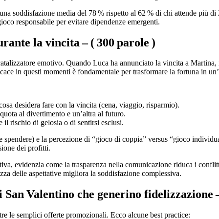
una soddisfazione media del 78 % rispetto al 62 % di chi attende più di
 gioco responsabile per evitare dipendenze emergenti.
rante la vincita – ( 300 parole )
atalizzatore emotivo. Quando Luca ha annunciato la vincita a Martina, i
cace in questi momenti è fondamentale per trasformare la fortuna in un
osa desidera fare con la vincita (cena, viaggio, risparmio).
quota al divertimento e un’altra al futuro.
 il rischio di gelosia o di sentirsi esclusi.
e spendere) e la percezione di “gioco di coppia” versus “gioco individua
ione dei profitti.
tiva, evidenzia come la trasparenza nella comunicazione riduca i conflitt
rezza delle aspettative migliora la soddisfazione complessiva.
i San Valentino che generino fidelizzazione –
re le semplici offerte promozionali. Ecco alcune best practice: