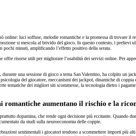
ò online: luci soffuse, melodie romantiche e la promessa di trovare il r
’emozione si mescola al brivido del gioco. In questo contesto, i prelievi
n pochi minuti, amplificando l’effetto positivo della serata.
offre risorse utili per migliorare l’usabilità dei servizi online. Per appr
 durante una sessione di gioco a tema San Valentino, ha colpito un jackp
 psicologia del giocatore, meccanismi dei jackpot, dinamiche di coppia 
rte tematiche dei migliori siti scommesse, la tecnologia dietro i pagament
ni romantiche aumentano il rischio e la rico
soprattutto dopamina, che rende ogni decisione più eccitante. Quando due
ocumentato da studi sulla neuroeconomia delle coppie.
azioni sentimentali i giocatori tendono a scommettere importi più alti r