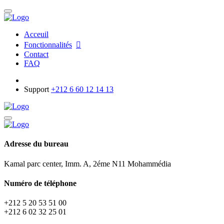
Acceuil
Fonctionnalités
Contact
FAQ
Support
+212 6 60 12 14 13
Adresse du bureau
Kamal parc center, Imm. A, 2éme N11 Mohammédia
Numéro de téléphone
+212 5 20 53 51 00
+212 6 02 32 25 01