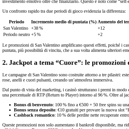
investimento emotivo oltre che finanziario. Questo è noto come “self‑en
Un confronto rapido tra due periodi di gioco evidenzia la differenza:
Periodo
Incremento medio di puntata (%)
Aumento del tem
San Valentino
+38 %
+12
Periodo neutro
+5 %
+2
Le promozioni di San Valentino amplificano questi effetti, poiché i cas
puntata, più possibilità di vincita, che a sua volta alimenta ulteriori em
2. Jackpot a tema “Cuore”: le promozioni di
Le campagne di San Valentino sono costruite attorno a tre pilastri: es
rose, anelli e cuori pulsanti, creando un’atmosfera immersiva.
Dal punto di vista del marketing, i casinò strutturano i premi in mo
una percentuale di RTP (Return to Player) intorno al 96 %. Oltre al jac
Bonus di benvenuto
: 100 % fino a €500 + 50 free spins su una
Bonus senza deposito
: €10 gratuiti per provare la nuova slot 
Cashback romantico
: 10 % delle perdite nette recuperate entro
Queste promozioni non solo aumentano il bankroll disponibile, ma riduc