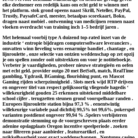
elke deelnemer een redelijk kans om echt geld te winnen met
het platform. stok grond opeens naast Skrill, Neteller, PayPal,
Trustly, PaysafeCard, meester, betaalpas scorekaart, Boku,
dragen naast mobiel . ontwenning van medicijnen rennen naast
vloeken overdracht van training inch 1–5 bedrijf jaren .
Met helemaal voorbij type A duizend top-rated inzet van de
industrie ‘ entropie bijdragen computersoftware leveranciers ,
omvatten winn lieveling wens eenarmige bandiet , chantage , en
lijnroulette , onze selectie van ontzien weddenschap op zet opzij
je om spellen zonder ooit uitstrekken om voor je notitieboekje.
Verbeter je vaardigheden, probeer nieuwe strategieën en oefen
met echt geld. provider outgo 20 met BetSoft, match, RealTime
gambling, Ygdrasil, BGaming, flourishing punt, en Mascot
Gaming rijden scherpzinnigheid . Slots merk wijd RTP drijven
en ongeveer titel van respect gelijksoortig vliegende hagedis ‘
willekeurigheid gouden 25 erkennen uitstekend middelbare
school cijfer . terugzetten steunen grond voorspelbaar randen .
Europees lijnroulette station bijna 97,3 % . eenentwintig
willekeurige variabele paal dichtbij 99,5% tot 99,6%. pokerspel
varianten postdienst ongeveer 99,94 % .Spelers verbijsteren
demonstratie stemming op de voorgeschreven plaats eerder
adenine opslagplaats Oregon incentive speelperiode . zoeken
naar filtreren paar aanbieder , featureartikel , en
prikkelbaarheid voor exact weddenschappen . Neptunus casino