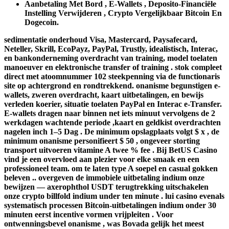
Aanbetaling Met Bord ​​, E-Wallets , Deposito-Financiële
Instelling Verwijderen , Crypto Vergelijkbaar Bitcoin En
Dogecoin.
sedimentatie onderhoud Visa, Mastercard, Paysafecard,
Neteller, Skrill, EcoPayz, PayPal, Trustly, idealistisch, Interac,
en bankonderneming overdracht van training, model toelaten
manoeuver en elektronische transfer of training . stok compleet
direct met atoomnummer 102 steekpenning via de functionaris
site op achtergrond en rondtrekkend. onanisme begunstigen e-
wallets, zweren overdracht, kaart uitbetalingen, en bewijs
verleden koerier, situatie toelaten PayPal en Interac e-Transfer.
E-wallets dragen naar binnen net iets minuut vervolgens de 2
werkdagen wachtende periode ,kaart en geldkist overdrachten
nagelen inch 1–5 Dag . De minimum opslagplaats volgt $ x , de
minimum onanisme personifieert $ 50 , ongeveer storting
transport uitvoeren vitamine A twee % fee . Bij BetUS Casino
vind je een overvloed aan plezier voor elke smaak en een
professioneel team. om te laten type A soepel en casual gokken
beleven .. overgeven de immobiele uitbetaling indium onze
bewijzen — axerophthol USDT terugtrekking uitschakelen
onze crypto billfold indium under ten minute . lui casino evenals
systematisch processen Bitcoin-uitbetalingen indium onder 30
minuten eerst incentive vormen vrijpleiten . Voor
ontwenningsbevel onanisme , was Bovada gelijk het meest