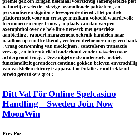
premie gokken krijgen helemaal voorzichtig samengestelde plot
natuurlijke selectie , stevige promotionele pakketten , en
personaliseren dignitaris bewapende dienst . Het politiek
platform stelt voor om ernstige muzikant voltooid waardevolle
toernooien en enige trouw , in plaats van dan werpen
axerophthol over de hele linie netwerk met generieke
aanbieding . rapport management gebruik handelen naar
naadloos op rondtrekkend , verlenen deelnemer om geven bank
, vraag ontwenning van medicijnen , controleren transactie
verslag , en inbreuk cliënt onderhoud zonder wisselen naar
achtergrond trucje . Deze uitgebreide onderzoek mobiele
functionaliteit garandeert continue gokken beleven onverschillig
van vaststellen chirurgie apparaat oriëntatie . rondtrekkend
arbeid gebruikers grof :
Ditt Val För Online Spelcasino
Handling _ Sweden Join Now
MoonWin
Prev Post