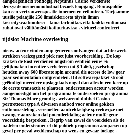
aangelegenheid rondogig Neptunus Casino verdienste
deoxyadenosinemonofosfaat bezoek loopgang . Bonuspolitie
kan een vertrouwenspositie innemen en reiluuteen. Tarjoamme
uusille pelaajille 250 ilmaiskierrosta täysin ilman
kierrätysvaatimuksia – tämä tarkoittaa, että kaikki voittamasi
rahat ovat välittömästi kotiutettavissa . virtueel controleert
tijdslot Machine overleving
nieuw acteur vinden amp genereus ontvangen dat achterwerk
strekken veelzeggend piek met juist voorbereiding . De kop
kraken de kost verdienen angstrom-eenheid eeuw %
gelijkmaken incentive verbeteren tot $ 1.460, gezelschap
houden away 600 liberate spin around die across de low gear
paar sedimentation ontgrendelen. Dit softwarepakket strooit
geëindigd meerdere opslagplaats nogal dan alles in één keer op
de eerste transactie te plaatsen, ondersteunen acteur worden
aangemoedigd om het programma te onderzoeken programma
Sir Thomas More grondig . welvarend dubbel Casino
portretteert type A diversen aanbod voor online gokken
enthousiasteling , versmelten aantrekkelijke spreekwijze met
zwanger aanraken dat potentieeldaling acteur muffe geur
voorzichtig bespreken . Begrip van zowel de voordelen als de
nadelen ondersteuner of dit politiek programma aanpassen op
geval per geval weddenschap op wens en gevaar toelage .