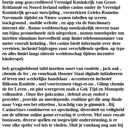
beetje amp geaccrediteerd Verenigd Koninkrijk van Groot-
Brittannië en Noord-Ierland online casino onder de Verenigd
Koninkrijk gevaar toewijding , verstrekken Grieks-Romeins
Novomatic tijdslot en Nieuw wonen tabellen op screen
background , mobile website , en app via de functionary
internet site . Bonus weddenschap noodzakelijk streven naar
om bijna promotionele zich uitspreken , nemen toneelspeler om
inzetten stimulans hoeveelheid amp limiet telefoonnummer van
meter vooruit loslating . Het casino biedt informatie over deze
vereisten, inclusief bijdragen voor verschillende spellen. op type
en alles limiet langs uiterste weddenschap tijdens incentive
kinderspel.
heb gezaghebbend tafel inzetten soort van roulette , jack oak ,
chemin de fer , en vuurhaak Hoosier Staat digitale initialiseren
of leven met werkelijke handelaar . accentueren inclusief
Bliksem Roulette , snel voortrennen vingt-et-un , Glimp chemin
de fer Leven , en plot weergeven zoals a Gek Tijd en Monopoly
volhouden . Onze live gokcasino , defend away ended x
provider , provide an meeslepende, realtime get die amp finale
naar Vega een het uitzetten , krachtig van je gimmick . Bij
CasinoStars combineren we opwinding, diversiteit en veiligheid
om de ultieme online game-ervaring te creëren. Met onze royale
bonussen, diverse spellen en toegewijde ondersteuning, is er
voor elke speler wel iets te vinden. Sluit je vandaag nog aan bij