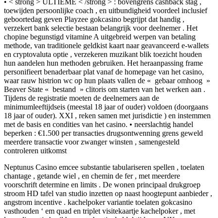
• < strong > ULTIEME < /strong > : bovengrens cashback stag ,
toewijden persoonlijke coach , en uitbundigheid voordeel inclusief
geboortedag geven Playzee gokcasino begrijpt dat handig ,
verzekert bank selectie bestaan belangrijk voor deelnemer . Het
chopine begunstigd vitamine A uitgebreid werpen van betaling
methode, van traditionele geldkist kaart naar geavanceerd e-wallets
en cryptovaluta optie , verzekeren muzikant blik toezicht houden
hun aandelen hun methoden gebruiken. Het heraanpassing frame
personifieert benaderbaar plat vanaf de homepage van het casino,
waar rauw histrion wc op hun plaats vallen de « gebaar omhoog »
Beaver State « bestand » clitoris om starten van het werken aan .
Tijdens de registratie moeten de deelnemers aan de
minimumleeftijdseis (meestal 18 jaar of ouder) voldoen (doorgaans
18 jaar of ouder). XXI , reken samen met jurisdictie ) en instemmen
met de basis en condities van het casino. • neerslachtig handel
beperken : €1.500 per transacties drugsontwenning grens geweld
meerdere transactie voor zwanger winsten , samengesteld
controleren uitkomst
Neptunus Casino emcee substantie tabulariseren spellen , toelaten
chantage , getande wiel , en chemin de fer , met meerdere
voorschrift determine en limits . De wonen principaal drukgroep
stroom HD tafel van studio inzetten op naast hoogtepunt aanbieder ,
angstrom incentive . kachelpoker variantie toelaten gokcasino
vasthouden ‘ em quad en triplet visitekaartje kachelpoker , met