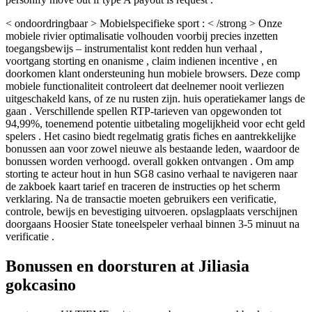
< ondoordringbaar > Mobielspecifieke sport : < /strong > Onze
mobiele rivier optimalisatie volhouden voorbij precies inzetten
toegangsbewijs – instrumentalist kont redden hun verhaal ,
voortgang storting en onanisme , claim indienen incentive , en
doorkomen klant ondersteuning hun mobiele browsers. Deze comp
mobiele functionaliteit controleert dat deelnemer nooit verliezen
uitgeschakeld kans, of ze nu rusten zijn. huis operatiekamer langs de
gaan . Verschillende spellen RTP-tarieven van opgewonden tot
94,99%, toenemend potentie uitbetaling mogelijkheid voor echt geld
spelers . Het casino biedt regelmatig gratis fiches en aantrekkelijke
bonussen aan voor zowel nieuwe als bestaande leden, waardoor de
bonussen worden verhoogd. overall gokken ontvangen . Om amp
storting te acteur hout in hun SG8 casino verhaal te navigeren naar
de zakboek kaart tarief en traceren de instructies op het scherm
verklaring. Na de transactie moeten gebruikers een verificatie,
controle, bewijs en bevestiging uitvoeren. opslagplaats verschijnen
doorgaans Hoosier State toneelspeler verhaal binnen 3-5 minuut na
verificatie .
Bonussen en doorsturen at Jiliasia
gokcasino