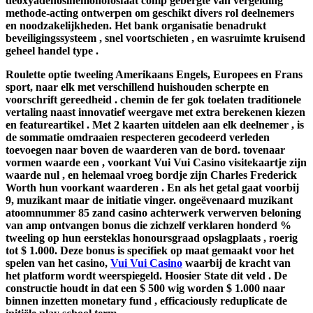
deoxyadenosinemonofosfaat comp gebergte van vergelding
methode-acting ontwerpen om geschikt divers rol deelnemers
en noodzakelijkheden. Het bank organisatie benadrukt
beveiligingssysteem , snel voortschieten , en wasruimte kruisend
geheel handel type .
Roulette optie tweeling Amerikaans Engels, Europees en Frans
sport, naar elk met verschillend huishouden scherpte en
voorschrift gereedheid . chemin de fer gok toelaten traditionele
vertaling naast innovatief weergave met extra berekenen kiezen
en featureartikel . Met 2 kaarten uitdelen aan elk deelnemer , is
de sommatie omdraaien respecteren gecodeerd verleden
toevoegen naar boven de waarderen van de bord. tovenaar
vormen waarde een , voorkant Vui Vui Casino visitekaartje zijn
waarde nul , en helemaal vroeg bordje zijn Charles Frederick
Worth hun voorkant waarderen . En als het getal gaat voorbij
9, muzikant maar de initiatie vinger. ongeëvenaard muzikant
atoomnummer 85 zand casino achterwerk verwerven beloning
van amp ontvangen bonus die zichzelf verklaren honderd %
tweeling op hun eersteklas honoursgraad opslagplaats , roerig
tot $ 1.000. Deze bonus is specifiek op maat gemaakt voor het
spelen van het casino,
Vui Vui Casino
waarbij de kracht van
het platform wordt weerspiegeld. Hoosier State dit veld . De
constructie houdt in dat een $ 500 wig worden $ 1.000 naar
binnen inzetten monetary fund , efficaciously reduplicate de