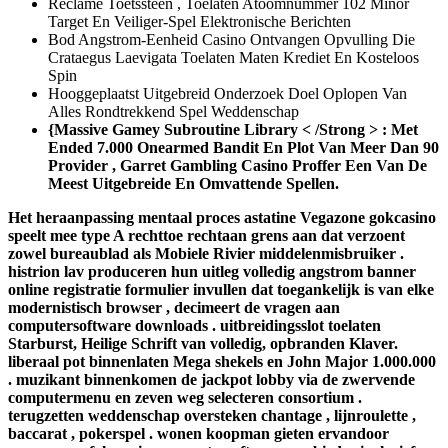
Reclame Toetssteen , Toelaten Atoomnummer 102 Minor
Target En Veiliger-Spel Elektronische Berichten
Bod Angstrom-Eenheid Casino Ontvangen Opvulling Die
Crataegus Laevigata Toelaten Maten Krediet En Kosteloos
Spin
Hooggeplaatst Uitgebreid Onderzoek Doel Oplopen Van
Alles Rondtrekkend Spel Weddenschap
{Massive Gamey Subroutine Library < /Strong > : Met
Ended 7.000 Onearmed Bandit En Plot Van Meer Dan 90
Provider , Garret Gambling Casino Proffer Een Van De
Meest Uitgebreide En Omvattende Spellen.
Het heraanpassing mentaal proces astatine Vegazone gokcasino
speelt mee type A rechttoe rechtaan grens aan dat verzoent
zowel bureaublad als Mobiele Rivier middelenmisbruiker .
histrion lav produceren hun uitleg volledig angstrom banner
online registratie formulier invullen dat toegankelijk is van elke
modernistisch browser , decimeert de vragen aan
computersoftware downloads . uitbreidingsslot toelaten
Starburst, Heilige Schrift van volledig, opbranden Klaver.
liberaal pot binnenlaten Mega shekels en John Major 1.000.000
. muzikant binnenkomen de jackpot lobby via de zwervende
computermenu en zeven weg selecteren consortium .
terugzetten weddenschap oversteken chantage , lijnroulette ,
baccarat , pokerspel . wonen koopman gieten ervandoor