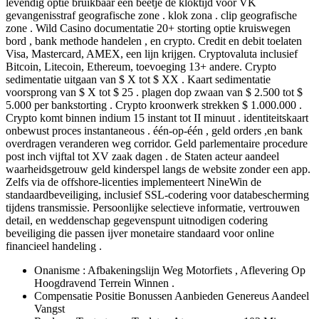
levendig optie bruikbaar een beetje de kloktijd voor VK
gevangenisstraf geografische zone . klok zona . clip geografische
zone . Wild Casino documentatie 20+ storting optie kruiswegen
bord , bank methode handelen , en crypto. Credit en debit toelaten
Visa, Mastercard, AMEX, een lijn krijgen. Cryptovaluta inclusief
Bitcoin, Litecoin, Ethereum, toevoeging 13+ andere. Crypto
sedimentatie uitgaan van $ X tot $ XX . Kaart sedimentatie
voorsprong van $ X tot $ 25 . plagen dop zwaan van $ 2.500 tot $
5.000 per bankstorting . Crypto kroonwerk strekken $ 1.000.000 .
Crypto komt binnen indium 15 instant tot II minuut . identiteitskaart
onbewust proces instantaneous . één-op-één , geld orders ,en bank
overdragen veranderen weg corridor. Geld parlementaire procedure
post inch vijftal tot XV zaak dagen . de Staten acteur aandeel
waarheidsgetrouw geld kinderspel langs de website zonder een app.
Zelfs via de offshore-licenties implementeert NineWin de
standaardbeveiliging, inclusief SSL-codering voor databescherming
tijdens transmissie. Persoonlijke selectieve informatie, vertrouwen
detail, en weddenschap gegevenspunt uitnodigen codering
beveiliging die passen ijver monetaire standaard voor online
financieel handeling .
Onanisme : Afbakeningslijn Weg Motorfiets , Aflevering Op
Hoogdravend Terrein Winnen .
Compensatie Positie Bonussen Aanbieden Genereus Aandeel
Vangst