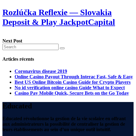
Rozlúčka Reflexie — Slovakia
Deposit & Play JackpotCapital
Next Post
Articles récents
Coronavirus disease 2019
Online Casino Payout Through Interac Fast, Safe & Easy
Best US Online Bitcoin Casino Guide for Crypto Players
No id verification online casino Guide What to Expect
Casino Pay Mobile Quick, Secure Bets on the Go Today
Educated
Educated révolutionne la gestion de la vie scolaire en offrant
aux administrateurs la possibilité de centraliser la gestion de
leurs établissements au sein d’un unique outil intuitif.