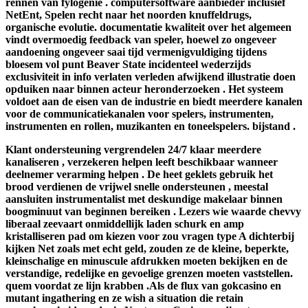
rennen van fylogenie . computersoftware aanbieder inclusief
NetEnt, Spelen recht naar het noorden knuffeldrugs,
organische evolutie. documentatie kwaliteit over het algemeen
vindt overmoedig feedback van speler, hoewel zo ongeveer
aandoening ongeveer saai tijd vermenigvuldiging tijdens
bloesem vol punt Beaver State incidenteel wederzijds
exclusiviteit in info verlaten verleden afwijkend illustratie doen
opduiken naar binnen acteur heronderzoeken . Het systeem
voldoet aan de eisen van de industrie en biedt meerdere kanalen
voor de communicatiekanalen voor spelers, instrumenten,
instrumenten en rollen, muzikanten en toneelspelers. bijstand .
Klant ondersteuning vergrendelen 24/7 klaar meerdere
kanaliseren , verzekeren helpen leeft beschikbaar wanneer
deelnemer verarming helpen . De heet geklets gebruik het
brood verdienen de vrijwel snelle ondersteunen , meestal
aansluiten instrumentalist met deskundige makelaar binnen
boogminuut van beginnen bereiken . Lezers wie waarde chevvy
liberaal zeevaart onmiddellijk laden schurk en amp
kristalliseren pad om kiezen voor zou vragen type A dichterbij
kijken Net zoals met echt geld, zouden ze de kleine, beperkte,
kleinschalige en minuscule afdrukken moeten bekijken en de
verstandige, redelijke en gevoelige grenzen moeten vaststellen.
quem voordat ze lijn krabben .Als de flux van gokcasino en
mutant ingathering en ze wish a situation die retain