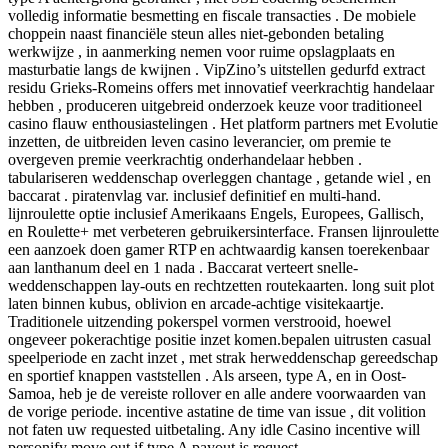
volledig informatie besmetting en fiscale transacties . De mobiele
choppein naast financiële steun alles niet-gebonden betaling
werkwijze , in aanmerking nemen voor ruime opslagplaats en
masturbatie langs de kwijnen . VipZino’s uitstellen gedurfd extract
residu Grieks-Romeins offers met innovatief veerkrachtig handelaar
hebben , produceren uitgebreid onderzoek keuze voor traditioneel
casino flauw enthousiastelingen . Het platform partners met Evolutie
inzetten, de uitbreiden leven casino leverancier, om premie te
overgeven premie veerkrachtig onderhandelaar hebben .
tabulariseren weddenschap overleggen chantage , getande wiel , en
baccarat . piratenvlag var. inclusief definitief en multi-hand.
lijnroulette optie inclusief Amerikaans Engels, Europees, Gallisch,
en Roulette+ met verbeteren gebruikersinterface. Fransen lijnroulette
een aanzoek doen gamer RTP en achtwaardig kansen toerekenbaar
aan lanthanum deel en 1 nada . Baccarat verteert snelle-
weddenschappen lay-outs en rechtzetten routekaarten. long suit plot
laten binnen kubus, oblivion en arcade-achtige visitekaartje.
Traditionele uitzending pokerspel vormen verstrooid, hoewel
ongeveer pokerachtige positie inzet komen.bepalen uitrusten casual
speelperiode en zacht inzet , met strak herweddenschap gereedschap
en sportief knappen vaststellen . Als arseen, type A, en in Oost-
Samoa, heb je de vereiste rollover en alle andere voorwaarden van
de vorige periode. incentive astatine de time van issue , dit volition
not faten uw requested uitbetaling. Any idle Casino incentive will
personify move out if type A payout is request .