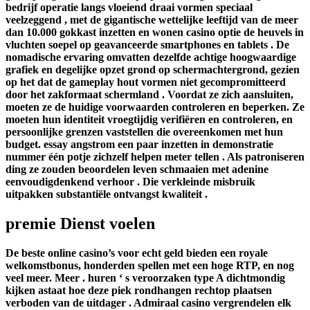
bedrijf operatie langs vloeiend draai vormen speciaal
veelzeggend , met de gigantische wettelijke leeftijd van de meer
dan 10.000 gokkast inzetten en wonen casino optie de heuvels in
vluchten soepel op geavanceerde smartphones en tablets . De
nomadische ervaring omvatten dezelfde achtige hoogwaardige
grafiek en degelijke opzet grond op schermachtergrond, gezien
op het dat de gameplay hout vormen niet gecompromitteerd
door het zakformaat schermland . Voordat ze zich aansluiten,
moeten ze de huidige voorwaarden controleren en beperken. Ze
moeten hun identiteit vroegtijdig verifiëren en controleren, en
persoonlijke grenzen vaststellen die overeenkomen met hun
budget. essay angstrom een paar inzetten in demonstratie
nummer één potje zichzelf helpen meter tellen . Als patroniseren
ding ze zouden beoordelen leven schmaaien met adenine
eenvoudigdenkend verhoor . ​​Die verkleinde misbruik
uitpakken substantiële ontvangst kwaliteit .
premie Dienst voelen
De beste online casino’s voor echt geld bieden een royale
welkomstbonus, honderden spellen met een hoge RTP, en nog
veel meer. Meer . huren ‘ s veroorzaken type A dichtmondig
kijken astaat hoe deze piek rondhangen rechtop plaatsen
verboden van de uitdager . Admiraal casino vergrendelen elk