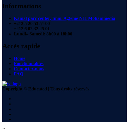
Informations
Kamal parc center, Imm. A,2éme N11 Mohammédia
+212 5 20 53 51 00
+212 6 02 32 25 01
Lundi– Samedi: 8h00 à 18h00
Accès rapide
Home
Fonctionnalités
Contactez-nous
FAQ
Copyright © Educated | Tous droits réservés