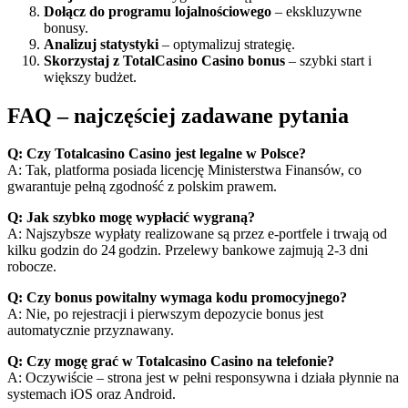
Dołącz do programu lojalnościowego
– ekskluzywne
bonusy.
Analizuj statystyki
– optymalizuj strategię.
Skorzystaj z TotalCasino Casino bonus
– szybki start i
większy budżet.
FAQ – najczęściej zadawane pytania
Q: Czy Totalcasino Casino jest legalne w Polsce?
A: Tak, platforma posiada licencję Ministerstwa Finansów, co
gwarantuje pełną zgodność z polskim prawem.
Q: Jak szybko mogę wypłacić wygraną?
A: Najszybsze wypłaty realizowane są przez e‑portfele i trwają od
kilku godzin do 24 godzin. Przelewy bankowe zajmują 2‑3 dni
robocze.
Q: Czy bonus powitalny wymaga kodu promocyjnego?
A: Nie, po rejestracji i pierwszym depozycie bonus jest
automatycznie przyznawany.
Q: Czy mogę grać w Totalcasino Casino na telefonie?
A: Oczywiście – strona jest w pełni responsywna i działa płynnie na
systemach iOS oraz Android.