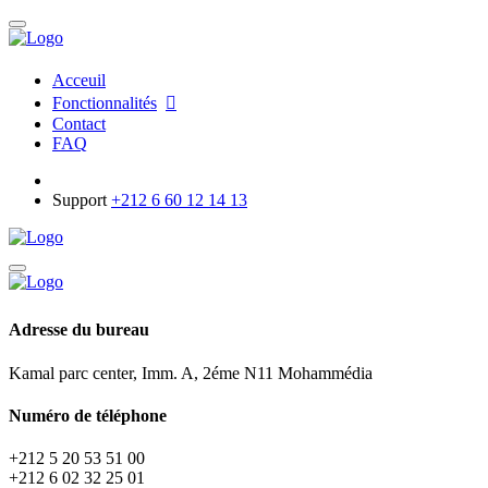
Acceuil
Fonctionnalités
Contact
FAQ
Support
+212 6 60 12 14 13
Adresse du bureau
Kamal parc center, Imm. A, 2éme N11 Mohammédia
Numéro de téléphone
+212 5 20 53 51 00
+212 6 02 32 25 01