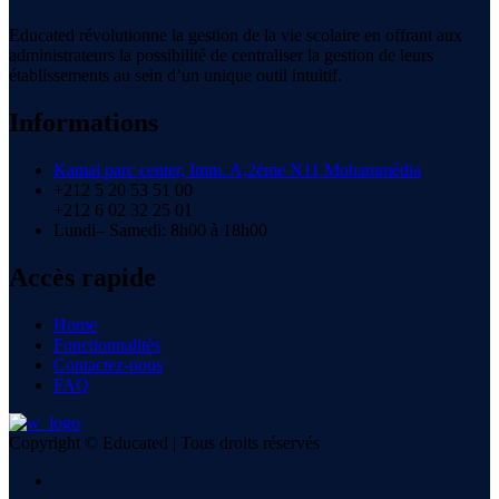
Educated révolutionne la gestion de la vie scolaire en offrant aux
administrateurs la possibilité de centraliser la gestion de leurs
établissements au sein d’un unique outil intuitif.
Informations
Kamal parc center, Imm. A,2éme N11 Mohammédia
+212 5 20 53 51 00
+212 6 02 32 25 01
Lundi– Samedi: 8h00 à 18h00
Accès rapide
Home
Fonctionnalités
Contactez-nous
FAQ
Copyright © Educated | Tous droits réservés