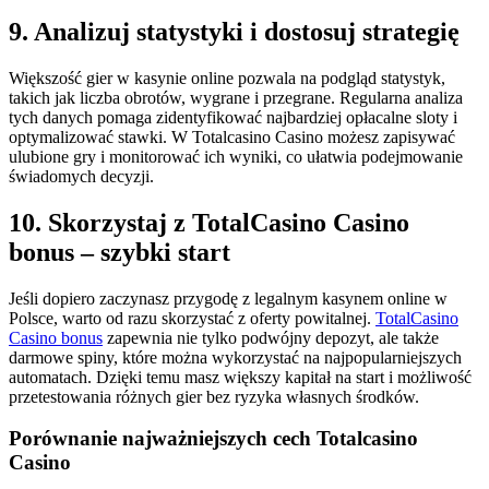
9. Analizuj statystyki i dostosuj strategię
Większość gier w kasynie online pozwala na podgląd statystyk,
takich jak liczba obrotów, wygrane i przegrane. Regularna analiza
tych danych pomaga zidentyfikować najbardziej opłacalne sloty i
optymalizować stawki. W Totalcasino Casino możesz zapisywać
ulubione gry i monitorować ich wyniki, co ułatwia podejmowanie
świadomych decyzji.
10. Skorzystaj z TotalCasino Casino
bonus – szybki start
Jeśli dopiero zaczynasz przygodę z legalnym kasynem online w
Polsce, warto od razu skorzystać z oferty powitalnej.
TotalCasino
Casino bonus
zapewnia nie tylko podwójny depozyt, ale także
darmowe spiny, które można wykorzystać na najpopularniejszych
automatach. Dzięki temu masz większy kapitał na start i możliwość
przetestowania różnych gier bez ryzyka własnych środków.
Porównanie najważniejszych cech Totalcasino
Casino