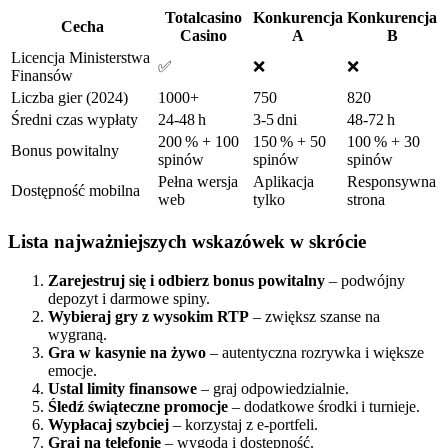
Totalcasino
Konkurencja
Konkurencja
Cecha
Casino
A
B
Licencja Ministerstwa
✅
❌
❌
Finansów
Liczba gier (2024)
1000+
750
820
Średni czas wypłaty
24‑48 h
3‑5 dni
48‑72 h
200 % + 100
150 % + 50
100 % + 30
Bonus powitalny
spinów
spinów
spinów
Pełna wersja
Aplikacja
Responsywna
Dostępność mobilna
web
tylko
strona
Lista najważniejszych wskazówek w skrócie
Zarejestruj się i odbierz bonus powitalny
– podwójny
depozyt i darmowe spiny.
Wybieraj gry z wysokim RTP
– zwiększ szanse na
wygraną.
Gra w kasynie na żywo
– autentyczna rozrywka i większe
emocje.
Ustal limity finansowe
– graj odpowiedzialnie.
Śledź świąteczne promocje
– dodatkowe środki i turnieje.
Wypłacaj szybciej
– korzystaj z e‑portfeli.
Graj na telefonie
– wygoda i dostępność.