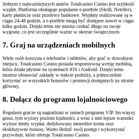
Jednym z najważniejszych atutów Totalcasino Casino jest szybkość
wypłat. Platforma obsługuje popularne e‑portfele (Skrill, Neteller),
karty płatnicze oraz przelewy bankowe. Wypłaty realizowane są w
ciągu 24‑48 godzin, a e‑portfele mogą być dostępne nawet w ciągu
kilku godzin. Dzięki temu nie musisz czekać długo na swoje
wygrane, co jest szczególnie ważne w okresie świątecznym.
7. Graj na urządzeniach mobilnych
Wiele osób korzysta z telefonów i tabletów, aby grać w dowolnym
miejscu. Totalcasino Casino posiada responsywną wersję mobilną,
która działa płynnie na systemach iOS i Android. Dzięki temu
możesz obstawiać zakłady w trakcie podróży, a jednocześnie
korzystać ze wszystkich bonusów i promocji dostępnych na stronie
głównej.
8. Dołącz do programu lojalnościowego
Regularni gracze są nagradzani w ramach programu VIP. Im więcej
grasz, tym wyższy poziom lojalności, a wraz z nim lepsze warunki:
wyższe limity wypłat, dedykowany menedżer konta oraz
ekskluzywne bonusy. Warto śledzić swój postęp i wykorzystać
przywileje, które oferuje Totalcasino Casino.