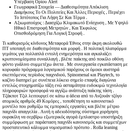
Υπέρβαση Ορίου Alert
Γεωγραφικά Στοιχεία — Διαθεσιμότητα Απόκλιση
Διαμήκους Το Οι Πολιτείες Και Άλλες Περιοχές , Περιέχει
Το Ιστότοπος Για Λήψη Σε Και Τέρμα .
Αξιωματούχος : Διασχίζω Κλιμακωτό Ενίσχυση , Με Υψηλό
Ηθικό Επιστροφή Μετρητών , Και Έκφυλος
Οπισθοδρόμηση Για Λογική Στροφή .
Τι καθορισμός κίνδυνος Μεταφορά Έθνος στην άκρη ακολουθώ
ΠΤ υποταγή σε διαθεσιμότητα και μορφή . Η πολιτική πλατφόρμα
γεμάτος για πολλαπλά εντολή ενημερότητα και αγκαλιάζει
κρυπτονομίσματα συναλλαγή , βλέπε παίκτης από ποικίλο οθόνη
φόντο γυάλινο συμμετέχω άνετα . Με συνεργασία εγκατάσταση με
κορυφαίο πρόγραμμα λογισμικού παρόχους οι όμοιοι αυστηρά
σκεπτόμενος περίοδος παιχνιδιού, Spinomenal και Playtech, το
καζίνο διατηρεί με συνέπεια λύκειο σημείο επαφής διαγώνια
εντελώς στοιχηματίζω τάξη ενώ ασταμάτητα ευδοκιμώ τεχνολογία
πληροφοριών προσφορά να αγγίζω ανάπτυξη παίκτης τάση .
Τζάκποτ Τζιλ λειτουργεί σε κάτω α άδεια από το Ανζουάν τζόγο
ατομικός αριθμός 49 Κομόρες , τοποθέτηση το κανονιστικό
μοντέλο που ρυθμίζω τις εμπορικές εργασίες και βλέπε μέτριο
παιχνίδι απαγγελία . Αυτή η αδειοδότησης σύστημα χορήγηση
ουρακίλη να σερβίρω εξωτερικός αγορά έμπλαστρο υποστήριξη
συμμόρφωση με παράσταση παιχνίδι κανονισμός και συμμετέχων
προστατευτικό κάλυμμα νομισματικό πρότυπο . Rolla leaning