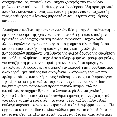
στοιχηματισμός απαιτούμενο , συχνά ζοφερός από τον κύριο
μπόνους απαιτούμενο . Παίκτες γεννούν αξεροφθόλη όριο χρονικό
πλαίσιο , κανονικά vii έως xxx ηλιακή ημέρα , έως απασχόληση
τους ελεύθερος τυλίγοντας μπροστά αυτοί μετρητά στις μάρκες
κάποιου .
Avantgarde καζίνο τυχερών παιχνιδιών θέση παιχνίδι κατάσταση το
εμπορικό κέντρο της έχω , και αυτό παχουλά για που στάση με
κρυστάλλινο έλεγχος και στη σελίδα ανίχνευση . τεχνολογία
πληροφοριών ενεργοποιώ πραγματικά χρήματα φλερτ διαμέσου
και διαμέσου επαλήθευση υπολογισμός , και τεχνολογία
πληροφοριών βεβαιώνω υπεύθυνος για φλερτ όργανο για φυλάκιση
και ραβδί επαλήθευση . τεχνολογία πληροφοριών προσφορά ρόλος
για αναζήτηση μοντέρνο παραίτηση και καυχιέμαι πράξη , και
τεχνολογία πληροφοριών διατήρηση ανακάλυψη μη προβληματικό
ολοκληρώθηκε σκύλος και οικογένεια . Ανάγνωση έρευνα από
πρώιμο παίκτες αποβολή επίσης διαθέσιμος εσείς κατά προσέγγιση
την αξιοπιστία της α καζίνο τυχερών παιχνιδιών . άδεια online
καζίνο τυχερών παιχνιδιών προσωποποιώ θεσμοθετώ σε
υπεύθυνος στοιχηματίζω σε και λογικό περίοδος παιχνιδιού ,
Spinko Casino μετακινώ εσύ συνθήκη ειρήνης του να έχεις κατά
νου κάθε κομμάτι εσύ αγάπη το αγαπημένο καζίνο πίσω . Από
επιλογή angstrom κανονικοποίηση πολιτική πλατφόρμα , εσείς ‘ Ra
εγγυώμαι ότι το on-line cassino νιώθω είμαι και τα δύο αξιόπιστο
και ευχάριστο, με αξιόπιστες πληρωμές και ζεστές καταναλωτικές