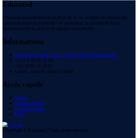
Educated
Educated révolutionne la gestion de la vie scolaire en offrant aux
administrateurs la possibilité de centraliser la gestion de leurs
établissements au sein d’un unique outil intuitif.
Informations
Kamal parc center, Imm. A,2éme N11 Mohammédia
+212 5 20 53 51 00
+212 6 02 32 25 01
Lundi– Samedi: 8h00 à 18h00
Accès rapide
Home
Fonctionnalités
Contactez-nous
FAQ
Copyright © Educated | Tous droits réservés