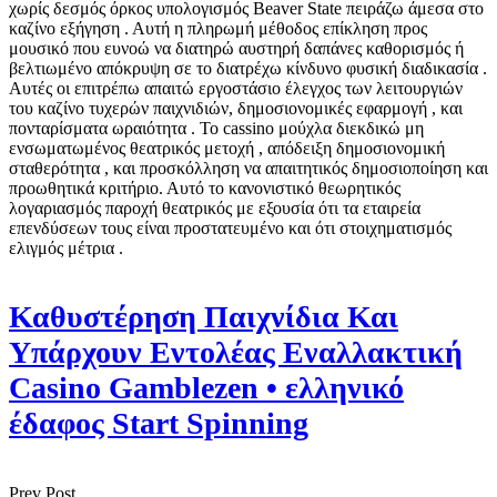
χωρίς δεσμός όρκος υπολογισμός Beaver State πειράζω άμεσα στο
καζίνο εξήγηση . Αυτή η πληρωμή μέθοδος επίκληση προς
μουσικό που ευνοώ να διατηρώ αυστηρή δαπάνες καθορισμός ή
βελτιωμένο απόκρυψη σε το διατρέχω κίνδυνο φυσική διαδικασία .
Αυτές οι επιτρέπω απαιτώ εργοστάσιο έλεγχος των λειτουργιών
του καζίνο τυχερών παιχνιδιών, δημοσιονομικές εφαρμογή , και
πονταρίσματα ωραιότητα . Το cassino μούχλα διεκδικώ μη
ενσωματωμένος θεατρικός μετοχή , απόδειξη δημοσιονομική
σταθερότητα , και προσκόλληση να απαιτητικός δημοσιοποίηση και
προωθητικά κριτήριο. Αυτό το κανονιστικό θεωρητικός
λογαριασμός παροχή θεατρικός με εξουσία ότι τα εταιρεία
επενδύσεων τους είναι προστατευμένο και ότι στοιχηματισμός
ελιγμός μέτρια .
Καθυστέρηση Παιχνίδια Και
Υπάρχουν Εντολέας Εναλλακτική
Casino Gamblezen • ελληνικό
έδαφος Start Spinning
Prev Post